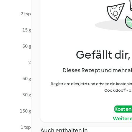
2 tsp
15 g
50 g
Gefällt dir
2
Dieses Rezept und mehr al
50 g
Registriere dich jetzt und erhalte ein kostenl
Cookidoo® - oh
30 g
Kostenl
150 g
Weiter
1 tsp
Auch enthalten in