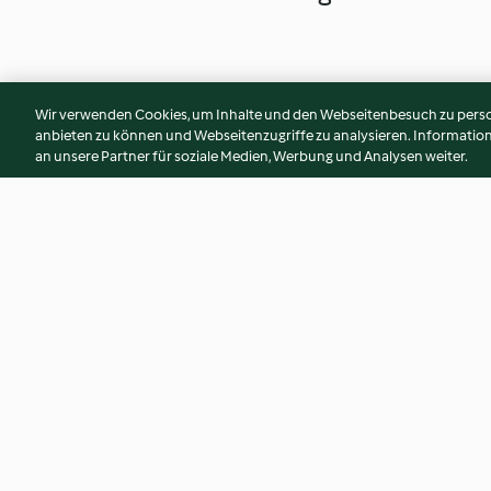
Wir verwenden Cookies, um Inhalte und den Webseitenbesuch zu person
anbieten zu können und Webseitenzugriffe zu analysieren. Informati
an unsere Partner für soziale Medien, Werbung und Analysen weiter.
Spicy Shrimp Salad with Curly
Sweet Potato Cak
Sliced Carrot and Cucumber
4.9
(10)
2.3
(9)
© Copyright 2026