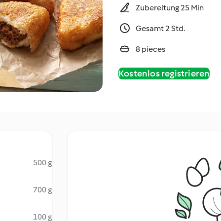
Zubereitung 25 Min
Gesamt 2 Std.
8 pieces
Kostenlos registrieren
500 g
700 g
100 g