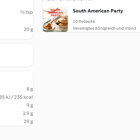
South American Party
½ tsp
10 Rezepte
Vereinigtes Königreich und Irland
20 g
8 g
85 kJ / 235 kcal
9 g
2.9 g
29 g