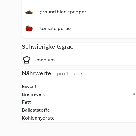
ground black pepper
tomato purée
Schwierigkeitsgrad
medium
Nährwerte
pro 1 piece
Eiweiß
Brennwert
9
Fett
Ballaststoffe
Kohlenhydrate