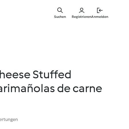
Springe
zum
Suchen
Registrieren
Anmelden
Hauptinha
heese Stuffed
arimañolas de carne
ertungen