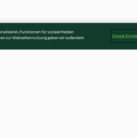
alisieren, Funktionen für soziale Medien
Cookie Einst
onen zur Webseitennutzung geben wir außerdem
e
Ghostly Pizza
Sweet Potato S
4.5
(6)
3.8
(4)