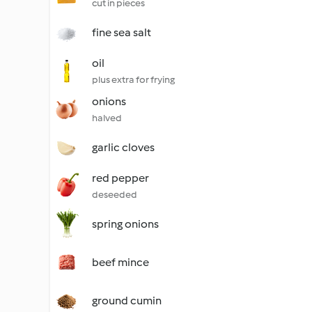
cut in pieces
fine sea salt
oil
plus extra for frying
onions
halved
garlic cloves
red pepper
deseeded
spring onions
beef mince
ground cumin