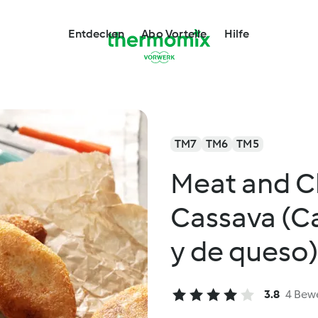
Entdecken
Abo Vorteile
Hilfe
TM7
TM6
TM5
Meat and C
Cassava (C
y de queso)
3.8
4 Bew