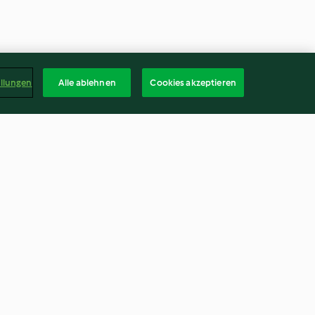
ellungen
Alle ablehnen
Cookies akzeptieren
poon Bread
Savoury Crayfish Éclairs
4.2
(5)