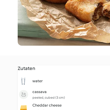
Zutaten
water
cassava
peeled, cubed (3 cm)
Cheddar cheese