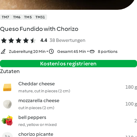
TM7
TM6
TM5
TM31
Queso Fundido with Chorizo
4.4
38 Bewertungen
Zubereitung 20 Min
Gesamt 45 Min
8 portions
Kostenlos registrieren
Zutaten
Cheddar cheese
180 g
mature, cut in pieces (2 cm)
mozzarella cheese
100 g
cut in pieces (2 cm)
bell peppers
2
red, yellow or mixed
chorizo picante