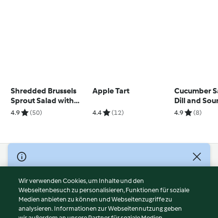
Shredded Brussels
Apple Tart
Cucumber S
Sprout Salad with
Dill and So
Bacon and
Dressing (T
4.9
(50)
4.4
(12)
4.9
(8)
Cranberries
© Copyright 2026
Nutzungsbedingungen
Wir verwenden Cookies, um Inhalte und den
Webseitenbesuch zu personalisieren, Funktionen für soziale
Datenschutzrichtlinien
Medien anbieten zu können und Webseitenzugriffe zu
Disclaimer
analysieren. Informationen zur Webseitennutzung geben
Impressum
wir außerdem an unsere Partner für soziale Medien,