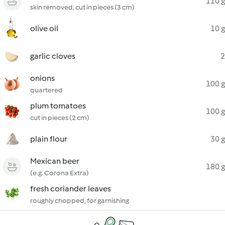
110 g
skin removed, cut in pieces (3 cm)
olive oil
10 g
garlic cloves
2
onions
100 g
quartered
plum tomatoes
100 g
cut in pieces (2 cm)
plain flour
30 g
Mexican beer
180 g
(e.g. Corona Extra)
fresh coriander leaves
roughly chopped, for garnishing