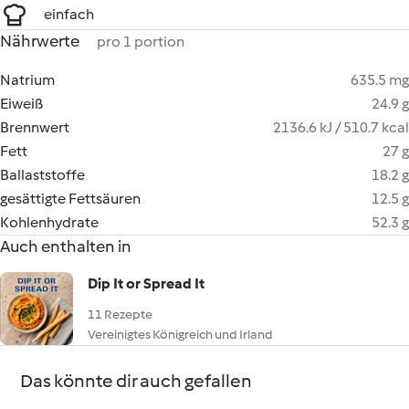
einfach
Nährwerte
pro 1 portion
Natrium
635.5 mg
Eiweiß
24.9 g
Brennwert
2136.6 kJ / 510.7 kcal
Fett
27 g
Ballaststoffe
18.2 g
gesättigte Fettsäuren
12.5 g
Kohlenhydrate
52.3 g
Auch enthalten in
Dip It or Spread It
11 Rezepte
Vereinigtes Königreich und Irland
Das könnte dir auch gefallen