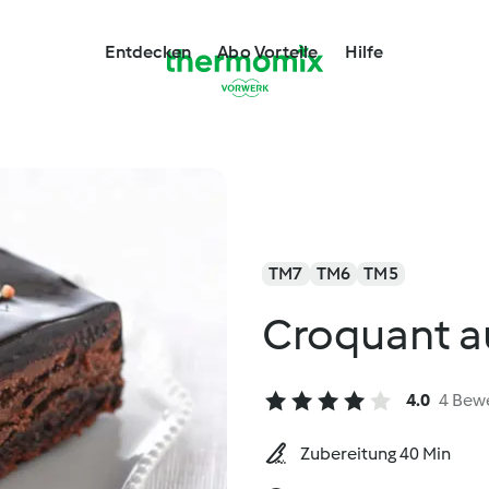
Entdecken
Abo Vorteile
Hilfe
TM7
TM6
TM5
Croquant a
4.0
4 Bew
Zubereitung 40 Min