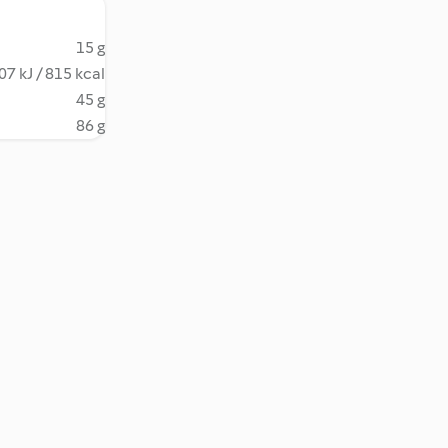
15 g
07 kJ / 815 kcal
45 g
86 g