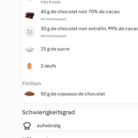
très froide
40 g de chocolat noir 70% de cacao
en morceaux
30 g de chocolat noir extrafin, 99% de caca
en morceaux
25 g de sucre
2 œufs
Finition
50 g de copeaux de chocolat
Schwierigkeitsgrad
aufwändig