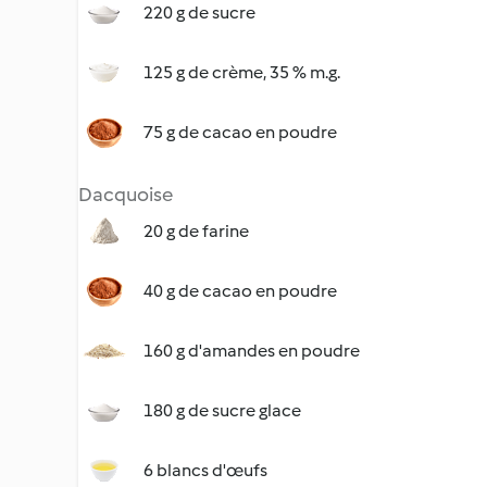
220 g de sucre
125 g de crème, 35 % m.g.
75 g de cacao en poudre
Dacquoise
20 g de farine
40 g de cacao en poudre
160 g d'amandes en poudre
180 g de sucre glace
6 blancs d'œufs