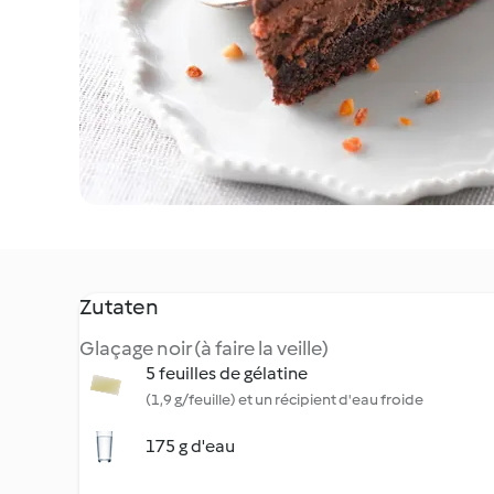
Zutaten
Glaçage noir (à faire la veille)
5 feuilles de gélatine
(1,9 g/feuille) et un récipient d'eau froide
175 g d'eau