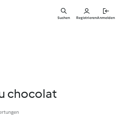
Springe
zum
Suchen
Registrieren
Anmelden
Hauptinha
u chocolat
ertungen