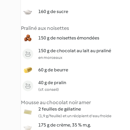
160 g de sucre
Praliné aux noisettes
150 g de noisettes émondées
150 g de chocolat au lait au praliné
en morceaux
60 g de beurre
40 g de pralin
(cf. conseil)
Mousse au chocolat noir amer
2 feuilles de gélatine
(1,9 g/feuille) et un récipient d'eau froide
175 g de crème, 35 % m.g.