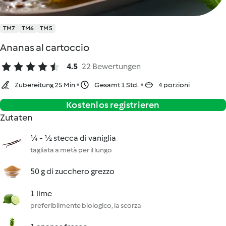
TM7
TM6
TM5
Ananas al cartoccio
4.5
22 Bewertungen
Zubereitung 25 Min
Gesamt 1 Std.
4 porzioni
Kostenlos registrieren
Zutaten
¼ - ½ stecca di vaniglia
tagliata a metà per il lungo
50 g di zucchero grezzo
1 lime
preferibilmente biologico, la scorza