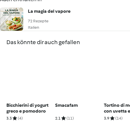
La magia del vapore
72 Rezepte
Italien
Das könnte dir auch gefallen
Bicchierini di yogurt
Smacafam
Tortino di 
greco e pomodoro
con uvetta e
3.3
(4)
2.1
(11)
3.9
(14)