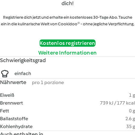
dich!
Registriere dich jetzt und erhalte ein kostenloses 30-Tage Abo. Tauche
ein in die kulinarische Welt von Cookidoo® - ohne jegliche Verpflichtung.
Kostenlos registrieren
Weitere Informationen
Schwierigkeitsgrad
einfach
Nährwerte
pro 1 porzione
Eiweiß
1 g
Brennwert
739 kJ / 177 kcal
Fett
0 g
Ballaststoffe
2.6 g
Kohlenhydrate
35 g
Auch enthalten in