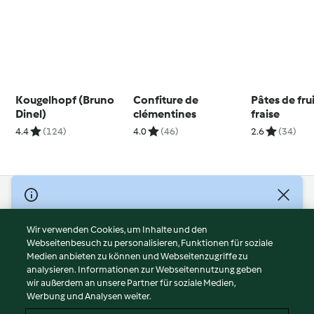
Kougelhopf (Bruno
Confiture de
Pâtes de frui
Dinel)
clémentines
fraise
4.4
(124)
4.0
(46)
2.6
(34)
© Copyright 2026
Nutzungsbedingungen
Wir verwenden Cookies, um Inhalte und den
Webseitenbesuch zu personalisieren, Funktionen für soziale
Datenschutzrichtlinien
Medien anbieten zu können und Webseitenzugriffe zu
Disclaimer
analysieren. Informationen zur Webseitennutzung geben
Impressum
wir außerdem an unsere Partner für soziale Medien,
Werbung und Analysen weiter.
Cookies