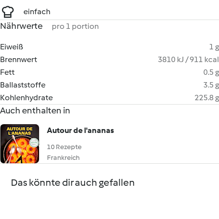
einfach
Nährwerte
pro 1 portion
Eiweiß
1 g
Brennwert
3810 kJ / 911 kcal
Fett
0.5 g
Ballaststoffe
3.5 g
Kohlenhydrate
225.8 g
Auch enthalten in
Autour de l'ananas
10 Rezepte
Frankreich
Das könnte dir auch gefallen