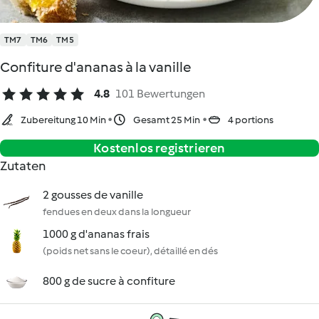
TM7
TM6
TM5
Confiture d'ananas à la vanille
4.8
101 Bewertungen
Zubereitung 10 Min
Gesamt 25 Min
4 portions
Kostenlos registrieren
Zutaten
2 gousses de vanille
fendues en deux dans la longueur
1000 g d'ananas frais
(poids net sans le coeur), détaillé en dés
800 g de sucre à confiture