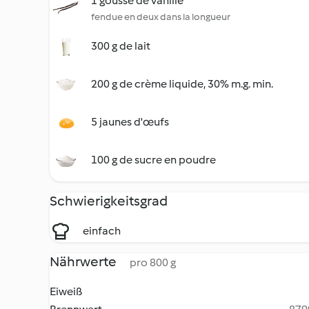
1 gousse de vanille
fendue en deux dans la longueur
300 g de lait
200 g de crème liquide, 30% m.g. min.
5 jaunes d'œufs
100 g de sucre en poudre
Schwierigkeitsgrad
einfach
Nährwerte
pro 800 g
Eiweiß