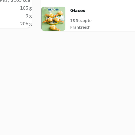
 kJ / 2105 kcal
103 g
Glaces
9 g
15 Rezepte
206 g
Frankreich