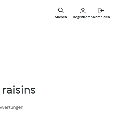
Springe
zum
Suchen
Registrieren
Anmelden
Hauptinha
raisins
ewertungen