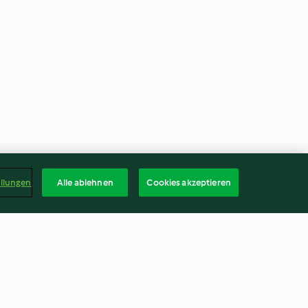
ellungen
Alle ablehnen
Cookies akzeptieren
a fraise
Crème au chèvre, coulis de