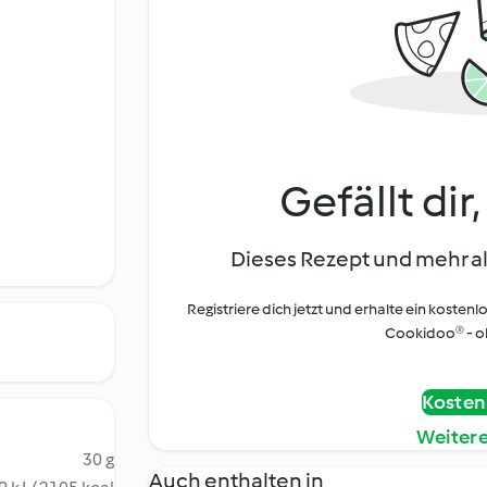
Gefällt dir
Dieses Rezept und mehr al
Registriere dich jetzt und erhalte ein kostenl
Cookidoo® - oh
Kostenl
Weiter
30 g
Auch enthalten in