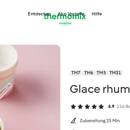
Entdecken
Abo Vorteile
Hilfe
TM7
TM6
TM5
TM31
Glace rhum 
4.9
116 B
Zubereitung 25 Min