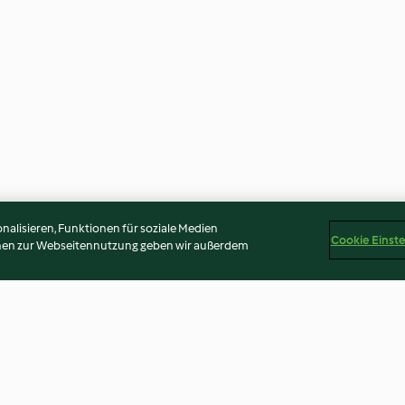
alisieren, Funktionen für soziale Medien
Cookie Einst
onen zur Webseitennutzung geben wir außerdem
à la vanille
Terrine de campagne
Pâtes de fruit à l