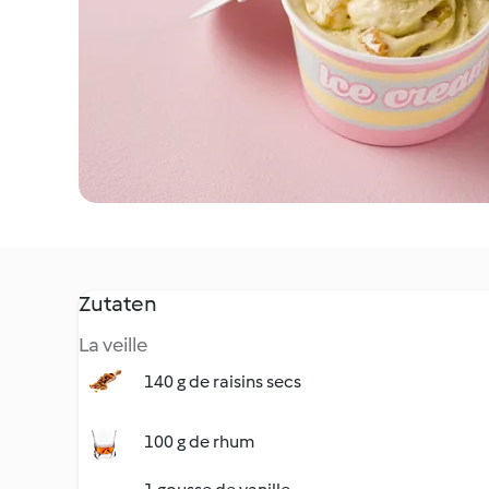
Zutaten
La veille
140 g de raisins secs
100 g de rhum