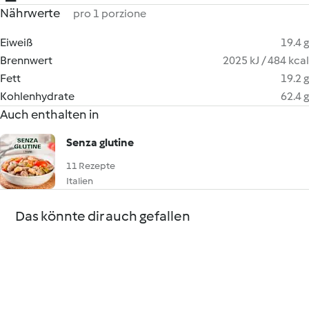
Nährwerte
pro 1 porzione
Eiweiß
19.4 g
Brennwert
2025 kJ / 484 kcal
Fett
19.2 g
Kohlenhydrate
62.4 g
Auch enthalten in
Senza glutine
11 Rezepte
Italien
Das könnte dir auch gefallen