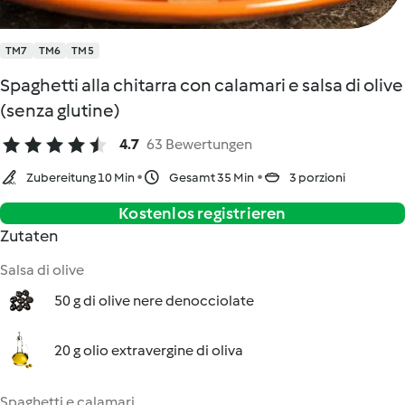
TM7
TM6
TM5
Spaghetti alla chitarra con calamari e salsa di olive
(senza glutine)
4.7
63 Bewertungen
Zubereitung 10 Min
Gesamt 35 Min
3 porzioni
Kostenlos registrieren
Zutaten
Salsa di olive
50 g di olive nere denocciolate
20 g olio extravergine di oliva
Spaghetti e calamari