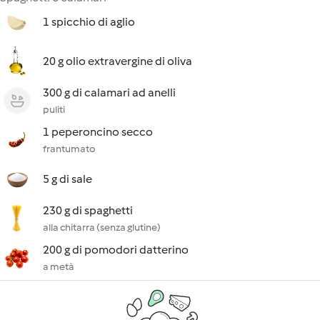
1 spicchio di aglio
20 g olio extravergine di oliva
300 g di calamari ad anelli
puliti
1 peperoncino secco
frantumato
5 g di sale
230 g di spaghetti
alla chitarra (senza glutine)
200 g di pomodori datterino
a metà