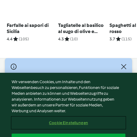
Farfalle ai sapori di
Tagliatelle al basilico
Spaghetti al
Sicilia
al sugo di olive e
rosso
pomodori
4.4
(105)
4.3
(10)
3.7
(115)
© Copyright 2026
Nutzungsbedingungen
Wir verwenden Cookies, um Inhalte und den
Webseitenbesuch zu personalisieren, Funktionen für soziale
Datenschutzrichtlinien
Medien anbieten zu können und Webseitenzugriffe zu
Disclaimer
analysieren. Informationen zur Webseitennutzung geben
Impressum
wir außerdem an unsere Partner für soziale Medien,
Werbung und Analysen weiter.
Cookies
Inhalt melden
Cookie Einstellungen
Abo kündigen
Vertrag widerrufen