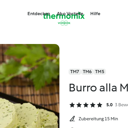
Entdecken
Abo Vorteile
Hilfe
TM7
TM6
TM5
Burro alla 
5.0
3 Bew
Zubereitung 15 Min