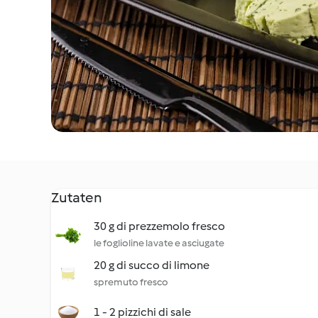
Zutaten
30 g di prezzemolo fresco
le foglioline lavate e asciugate
20 g di succo di limone
spremuto fresco
1 - 2 pizzichi di sale