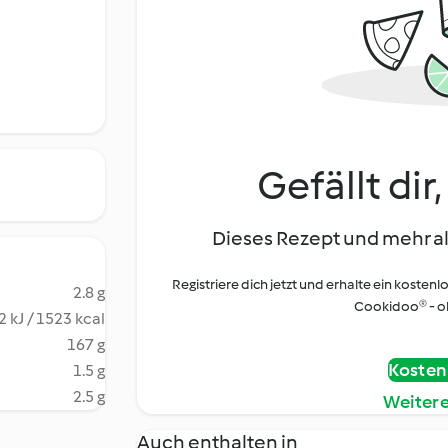
Gefällt dir
Dieses Rezept und mehr al
Registriere dich jetzt und erhalte ein kostenl
2.8 g
Cookidoo® - oh
 kJ / 1523 kcal
167 g
Kostenl
1.5 g
2.5 g
Weiter
Auch enthalten in