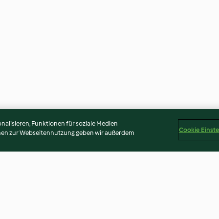
alisieren, Funktionen für soziale Medien
Cookie Einst
onen zur Webseitennutzung geben wir außerdem
se
Crema di formaggio all'aneto
Confettura di c