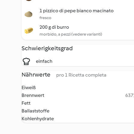
1 pizzico di pepe bianco macinato
fresco
200 g di burro
morbido, a pezzi (vedere varianti)
Schwierigkeitsgrad
einfach
Nährwerte
pro 1 Ricetta completa
Eiweiß
Brennwert
6372
Fett
Ballaststoffe
Kohlenhydrate