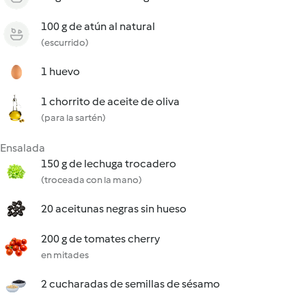
100 g de atún al natural
(escurrido)
1 huevo
1 chorrito de aceite de oliva
(para la sartén)
Ensalada
150 g de lechuga trocadero
(troceada con la mano)
20 aceitunas negras sin hueso
200 g de tomates cherry
en mitades
2 cucharadas de semillas de sésamo