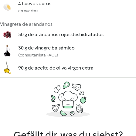
4 huevos duros
en cuartos
Vinagreta de arándanos
50 g de arándanos rojos deshidratados
30 g de vinagre balsámico
(consultar lista FACE)
90 g de aceite de oliva virgen extra
Gefällt dir, was du siehst?