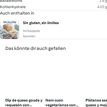
Ballaststoffe
1.8 g
Kohlenhydrate
4.05 g
Auch enthalten in
Sin gluten, sin límites
94 Rezepte
Spanien
Das könnte dir auch gefallen
Dip de queso gouda y
Nem cuon
Plátanos as
requesón con
vegetarianos con
queso y moj