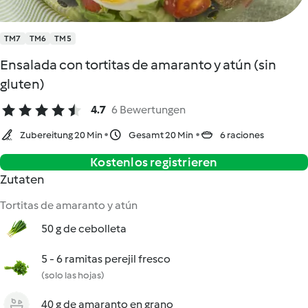
TM7
TM6
TM5
Ensalada con tortitas de amaranto y atún (sin
gluten)
4.7
6 Bewertungen
Zubereitung 20 Min
Gesamt 20 Min
6 raciones
Kostenlos registrieren
Zutaten
Tortitas de amaranto y atún
50 g de cebolleta
5 - 6 ramitas perejil fresco
(solo las hojas)
40 g de amaranto en grano