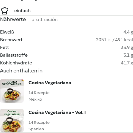
einfach
Nährwerte
pro 1 ración
Eiweiß
4.4 g
Brennwert
2051 kJ / 491 kcal
Fett
33.9 g
Ballaststoffe
3.1 g
Kohlenhydrate
41.7 g
Auch enthalten in
Cocina Vegetariana
14 Rezepte
Mexiko
Cocina Vegetariana - Vol. I
14 Rezepte
Spanien