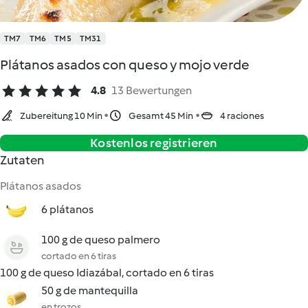
TM7
TM6
TM5
TM31
Plátanos asados con queso y mojo verde
4.8
13 Bewertungen
Zubereitung 10 Min
Gesamt 45 Min
4 raciones
Kostenlos registrieren
Zutaten
Plátanos asados
6 plátanos
100 g de queso palmero
cortado en 6 tiras
100 g de queso Idiazábal, cortado en 6 tiras
50 g de mantequilla
en trozos