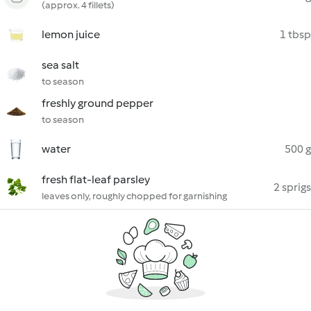
(approx. 4 fillets)
lemon juice
1 tbsp
sea salt
to season
freshly ground pepper
to season
water
500 g
fresh flat-leaf parsley
2 sprigs
leaves only, roughly chopped for garnishing