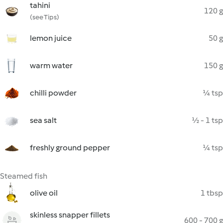
tahini
120 g
(see Tips)
lemon juice
50 g
warm water
150 g
chilli powder
¼ tsp
sea salt
½ - 1 tsp
freshly ground pepper
¼ tsp
Steamed fish
olive oil
1 tbsp
skinless snapper fillets
600 - 700 g