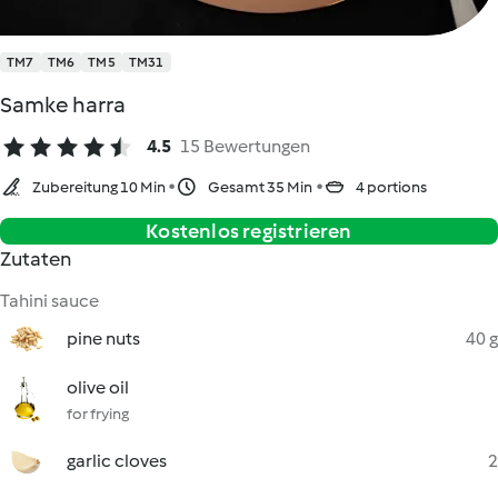
TM7
TM6
TM5
TM31
Samke harra
4.5
15 Bewertungen
Zubereitung 10 Min
Gesamt 35 Min
4 portions
Kostenlos registrieren
Zutaten
Tahini sauce
pine nuts
40 g
olive oil
for frying
garlic cloves
2