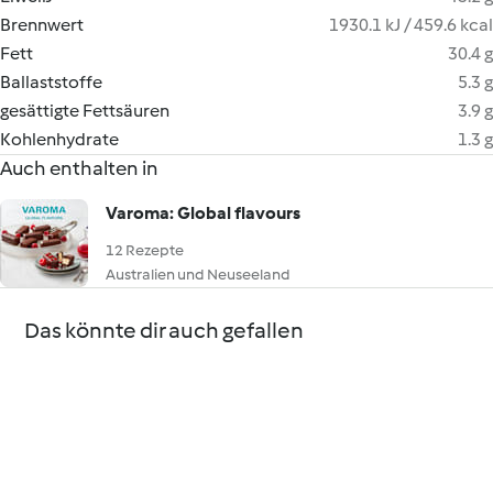
Brennwert
1930.1 kJ / 459.6 kcal
Fett
30.4 g
Ballaststoffe
5.3 g
gesättigte Fettsäuren
3.9 g
Kohlenhydrate
1.3 g
Auch enthalten in
Varoma: Global flavours
12 Rezepte
Australien und Neuseeland
Das könnte dir auch gefallen