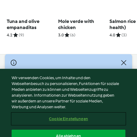
Tuna and olive
Mole verde with
Salmon rice
empanaditas
chicken
health)
4.2
(9)
3.0
(6)
4.0
(3)
© Copyright 2026
Nutzungsbedingungen
Wir verwenden Cookies, um Inhalte und den
Webseitenbesuch zu personalisieren, Funktionen für soziale
Datenschutzrichtlinien
Medien anbieten zu können und Webseitenzugriffe zu
Disclaimer
analysieren. Informationen zur Webseitennutzung geben
Impressum
wir außerdem an unsere Partner für soziale Medien,
Werbung und Analysen weiter.
Cookies
Inhalt melden
Cookie Einstellungen
Abo kündigen
Vertrag widerrufen
Alle ablehnen