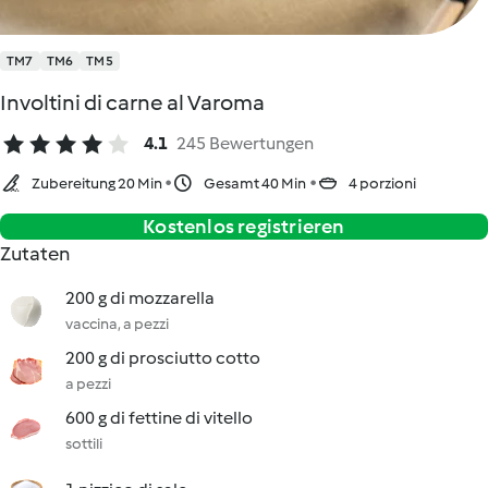
TM7
TM6
TM5
Involtini di carne al Varoma
4.1
245 Bewertungen
Zubereitung 20 Min
Gesamt 40 Min
4 porzioni
Kostenlos registrieren
Zutaten
200 g di mozzarella
vaccina, a pezzi
200 g di prosciutto cotto
a pezzi
600 g di fettine di vitello
sottili