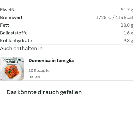
Eiweiß
51.7 g
Brennwert
1728 kJ / 413 kcal
Fett
18.8 g
Ballaststoffe
1.6 g
Kohlenhydrate
9.8 g
Auch enthalten in
Domenica in famiglia
10 Rezepte
Italien
Das könnte dir auch gefallen