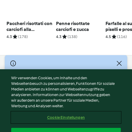
Paccheri risottati con
Penne risottate
Farfalle al s
carciofi alla
carciofi e zucca
piselli e pro
carbonara
4.3
(178)
4.3
(138)
4.5
(116)
© Copyright 2026
Nutzungsbedingungen
Wir verwenden Cookies, um Inhalte und den
Webseitenbesuch zu personalisieren, Funktionen für soziale
Datenschutzrichtlinien
Medien anbieten zu können und Webseitenzugriffe zu
Disclaimer
analysieren. Informationen zur Webseitennutzung geben
Impressum
wir außerdem an unsere Partner für soziale Medien,
Werbung und Analysen weiter.
Cookies
Inhalt melden
Cookie Einstellungen
Abo kündigen
Vertrag widerrufen