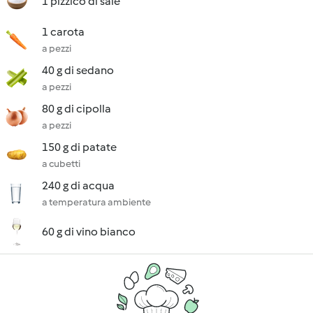
1 pizzico di sale
1 carota
a pezzi
40 g di sedano
a pezzi
80 g di cipolla
a pezzi
150 g di patate
a cubetti
240 g di acqua
a temperatura ambiente
60 g di vino bianco