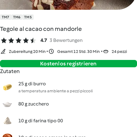
TM7
TM6
TM5
Tegole al cacao con mandorle
4.7
3 Bewertungen
Zubereitung 20 Min
Gesamt 12 Std. 30 Min
24 pezzi
Kostenlos registrieren
Zutaten
25 g di burro
a temperatura ambiente a pezzi piccoli
80 g zucchero
10 g di farina tipo 00