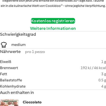
Registriere dich jetzt und erhalte ein kostenloses 30-Tage Abo. Tauche
ein in die kulinarische Welt von Cookidoo® - ohne jegliche Verpflichtung.
Kostenlos registrieren
Weitere Informationen
Schwierigkeitsgrad
medium
Nährwerte
pro 1 pezzo
Eiweiß
1 g
Brennwert
192 kJ / 46 kcal
Fett
3 g
Ballaststoffe
0.5 g
Kohlenhydrate
4 g
Auch enthalten in
Cioccolato