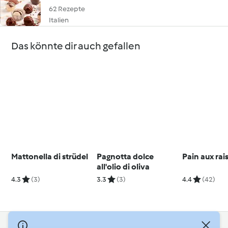
62 Rezepte
Italien
Das könnte dir auch gefallen
Mattonella di strüdel
Pagnotta dolce
Pain aux rai
all'olio di oliva
4.3
(3)
3.3
(3)
4.4
(42)