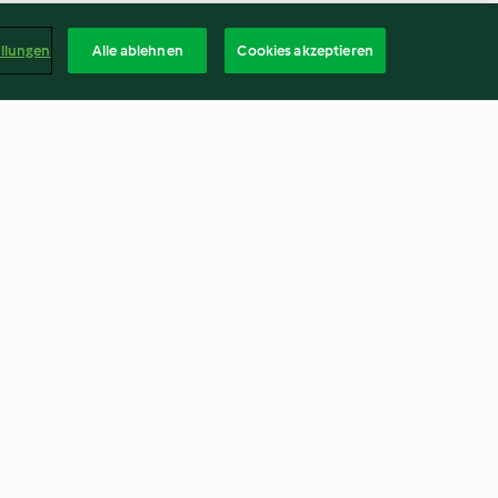
ellungen
Alle ablehnen
Cookies akzeptieren
e
Manzo piccante ai peperoni
3.3
(9)
Deuts
kündigen
Vertrag widerrufen