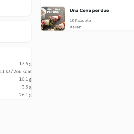
Una Cena per due
10 Rezepte
Italien
17.6 g
11 kJ / 266 kcal
10.1 g
3.5 g
26.1 g