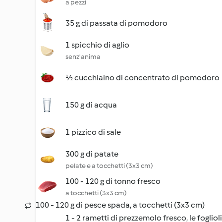
a pezzi
35 g di passata di pomodoro
1 spicchio di aglio
senz'anima
½ cucchiaino di concentrato di pomodoro
150 g di acqua
1 pizzico di sale
300 g di patate
pelate e a tocchetti (3x3 cm)
100 - 120 g di tonno fresco
a tocchetti (3x3 cm)
100 - 120 g di pesce spada, a tocchetti (3x3 cm)
1 - 2 rametti di prezzemolo fresco, le fogliol