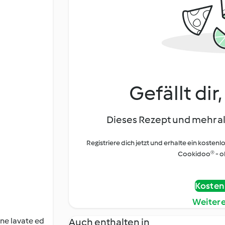
Gefällt dir
Dieses Rezept und mehr al
Registriere dich jetzt und erhalte ein kostenl
Cookidoo® - oh
Kostenl
Weiter
ine lavate ed
Auch enthalten in