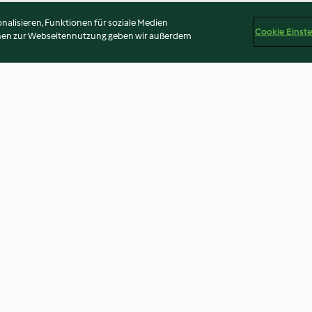
alisieren, Funktionen für soziale Medien
Cookie Einst
onen zur Webseitennutzung geben wir außerdem
 vino in salsa
Sformato di pasta e chorizo
Pollo alle fragol
4.3
(12)
2.8
(16)
Disclaimer
Impressum
Cookies
Inhalt melden
Abo 