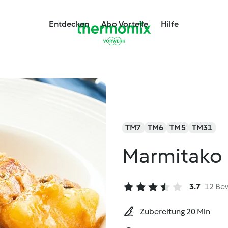
Entdecken
Abo Vorteile
Hilfe
TM7
TM6
TM5
TM31
Marmitako
3.7
12 Be
Zubereitung 20 Min