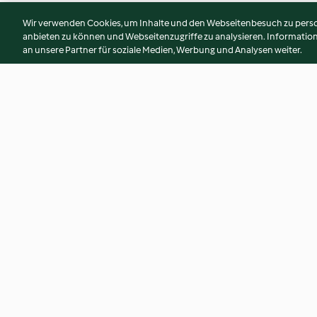
Wir verwenden Cookies, um Inhalte und den Webseitenbesuch zu person
anbieten zu können und Webseitenzugriffe zu analysieren. Informati
an unsere Partner für soziale Medien, Werbung und Analysen weiter.
Pollo alle erbe con insalata di
Filetti di sogliola al
fagioli bianchi e pesto di rucola
di funghi
4.2
(12)
4.4
(9)
© Copyright 2026
Nutzungsbedingungen
Datenschutzrichtlinien