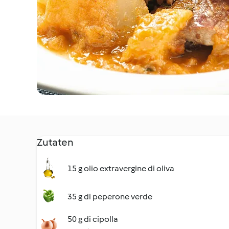
Zutaten
15 g olio extravergine di oliva
35 g di peperone verde
50 g di cipolla