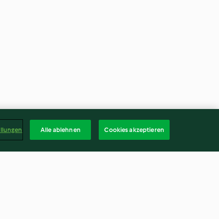
ellungen
Alle ablehnen
Cookies akzeptieren
lla
Tacos di gamberoni "al pastor"