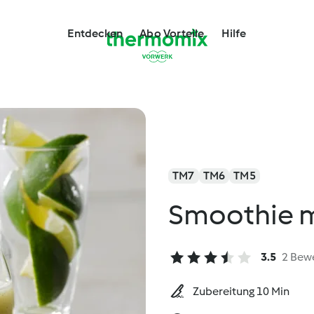
Entdecken
Abo Vorteile
Hilfe
TM7
TM6
TM5
Smoothie m
3.5
2 Bew
Zubereitung 10 Min