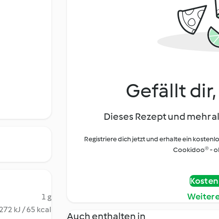
Gefällt dir
Dieses Rezept und mehr al
Registriere dich jetzt und erhalte ein kostenl
Cookidoo® - oh
Kostenl
Weiter
1 g
272 kJ / 65 kcal
Auch enthalten in