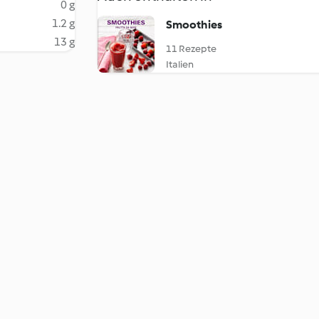
0 g
1.2 g
Smoothies
13 g
11 Rezepte
Italien