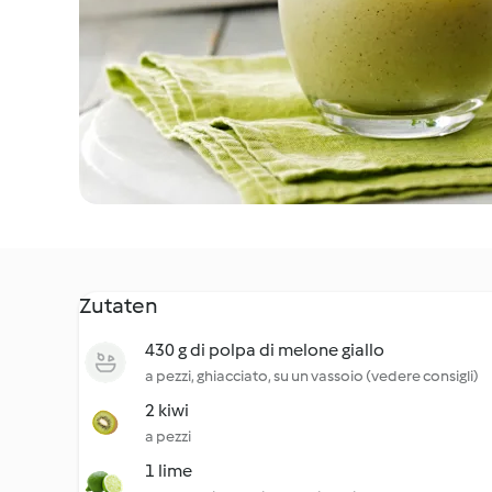
Zutaten
430 g di polpa di melone giallo
a pezzi, ghiacciato, su un vassoio (vedere consigli)
2 kiwi
a pezzi
1 lime