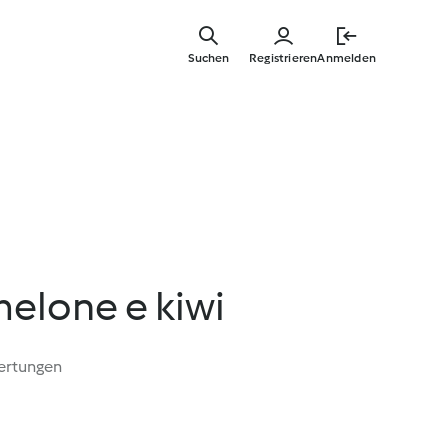
Springe
zum
Suchen
Registrieren
Anmelden
Hauptinha
elone e kiwi
ertungen