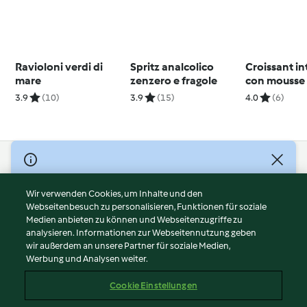
Ravioloni verdi di
Spritz analcolico
Croissant in
mare
zenzero e fragole
con mousse 
salmone
3.9
(10)
3.9
(15)
4.0
(6)
© Copyright 2026
Nutzungsbedingungen
Wir verwenden Cookies, um Inhalte und den
Webseitenbesuch zu personalisieren, Funktionen für soziale
Datenschutzrichtlinien
Medien anbieten zu können und Webseitenzugriffe zu
Disclaimer
analysieren. Informationen zur Webseitennutzung geben
Impressum
wir außerdem an unsere Partner für soziale Medien,
Werbung und Analysen weiter.
Cookies
Inhalt melden
Cookie Einstellungen
Abo kündigen