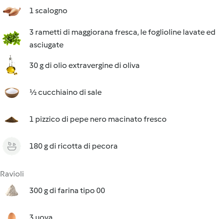
1 scalogno
3 rametti di maggiorana fresca, le foglioline lavate ed
asciugate
30 g di olio extravergine di oliva
½ cucchiaino di sale
1 pizzico di pepe nero macinato fresco
180 g di ricotta di pecora
Ravioli
300 g di farina tipo 00
3 uova