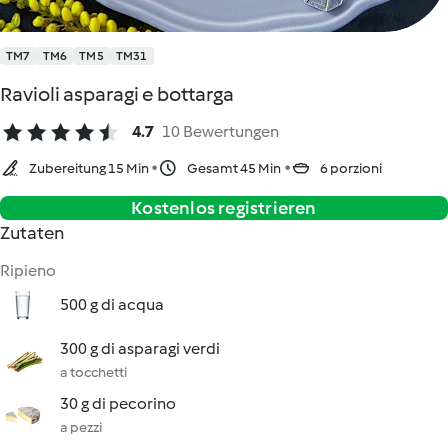
TM7
TM6
TM5
TM31
Ravioli asparagi e bottarga
4.7
10 Bewertungen
Zubereitung 15 Min
Gesamt 45 Min
6 porzioni
Kostenlos registrieren
Zutaten
Ripieno
500 g di acqua
300 g di asparagi verdi
a tocchetti
30 g di pecorino
a pezzi