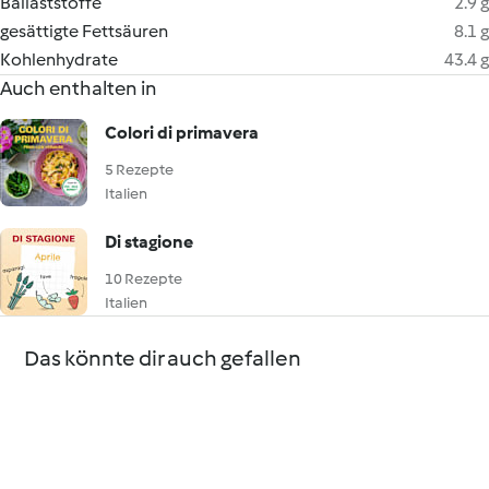
Ballaststoffe
2.9 g
gesättigte Fettsäuren
8.1 g
Kohlenhydrate
43.4 g
Auch enthalten in
Colori di primavera
5 Rezepte
Italien
Di stagione
10 Rezepte
Italien
Das könnte dir auch gefallen