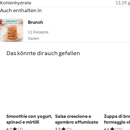
Kohlenhydrate
13.29 g
Auch enthalten in
Brunch
11 Rezepte
Italien
Das könnte dir auch gefallen
Smoothie con yogurt,
Salsa crescione e
Zuppa di bro
spinaci e mirtilli
sgombro affumicato
formaggio c
pagnotta
4.7
(7)
3.5
(2)
4.6
(25)