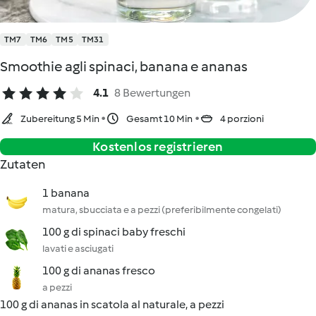
TM7
TM6
TM5
TM31
Smoothie agli spinaci, banana e ananas
4.1
8 Bewertungen
Zubereitung 5 Min
Gesamt 10 Min
4 porzioni
Kostenlos registrieren
Zutaten
1 banana
matura, sbucciata e a pezzi (preferibilmente congelati)
100 g di spinaci baby freschi
lavati e asciugati
100 g di ananas fresco
a pezzi
100 g di ananas in scatola al naturale, a pezzi