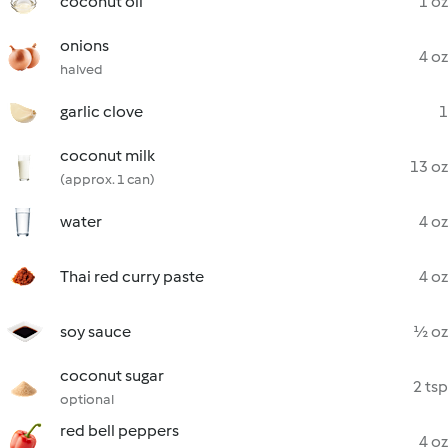
coconut oil
1 oz
onions
4 oz
halved
garlic clove
1
coconut milk
13 oz
(approx. 1 can)
water
4 oz
Thai red curry paste
4 oz
soy sauce
½ oz
coconut sugar
2 tsp
optional
red bell peppers
4 oz