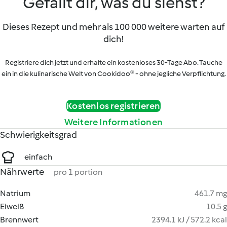
Gefällt dir, was du siehst?
Dieses Rezept und mehr als 100 000 weitere warten auf
dich!
Registriere dich jetzt und erhalte ein kostenloses 30-Tage Abo. Tauche
ein in die kulinarische Welt von Cookidoo® - ohne jegliche Verpflichtung.
Kostenlos registrieren
Weitere Informationen
Schwierigkeitsgrad
einfach
Nährwerte
pro 1 portion
Natrium
461.7 mg
Eiweiß
10.5 g
Brennwert
2394.1 kJ / 572.2 kcal