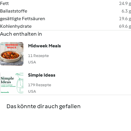
Fett
24.9 g
Ballaststoffe
6.3 g
gesättigte Fettsäuren
19.6 g
Kohlenhydrate
69.6 g
Auch enthalten in
Midweek Meals
11 Rezepte
USA
Simple Ideas
179 Rezepte
USA
Das könnte dir auch gefallen