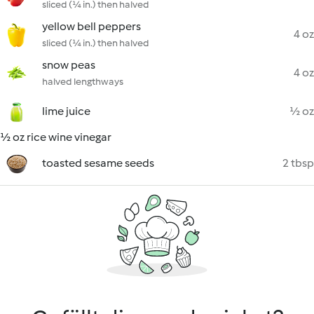
sliced (¼ in.) then halved
yellow bell peppers
4 oz
sliced (¼ in.) then halved
snow peas
4 oz
halved lengthways
lime juice
½ oz
½ oz rice wine vinegar
toasted sesame seeds
2 tbsp