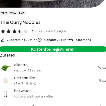
TM7
TM6
TM5
Thai Curry Noodles
3.5
72 Bewertungen
Zubereitung 20 Min
Gesamt 25 Min
4 portions
Kostenlos registrieren
Zutaten
cilantro
½ oz
(approx. 25 sprigs)
rice noodles
8 oz
(Pad Thai style)
hot water
to cover and soak noodles