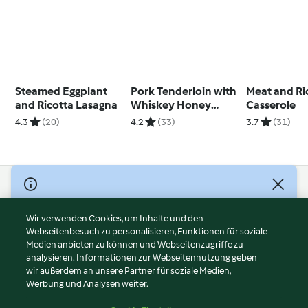
Steamed Eggplant
Pork Tenderloin with
Meat and Ri
and Ricotta Lasagna
Whiskey Honey
Casserole
Sauce
4.3
(20)
4.2
(33)
3.7
(31)
© Copyright 2026
Nutzungsbedingungen
Wir verwenden Cookies, um Inhalte und den
Webseitenbesuch zu personalisieren, Funktionen für soziale
Datenschutzrichtlinien
Medien anbieten zu können und Webseitenzugriffe zu
Disclaimer
analysieren. Informationen zur Webseitennutzung geben
Impressum
wir außerdem an unsere Partner für soziale Medien,
Werbung und Analysen weiter.
Cookies
Inhalt melden