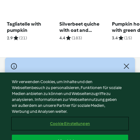
Tagliatelle with
Silverbeet quiche
Pumpkin h
pumpkin
with oat and
with green 
Parmesan crust
(Toddlers a
2.9
(21)
4.4
(183)
3.4
(15)
beyond)
© Copyright 2026
Nutzungsbedingungen
Wir verwenden Cookies, um Inhalte und den
Webseitenbesuch zu personalisieren, Funktionen für soziale
Datenschutzrichtlinien
Medien anbieten zu können und Webseitenzugriffe zu
Disclaimer
analysieren. Informationen zur Webseitennutzung geben
Impressum
wir außerdem an unsere Partner für soziale Medien,
Werbung und Analysen weiter.
Cookies
Inhalt melden
Cookie Einstellungen
Abo kündigen
Vertrag widerrufen