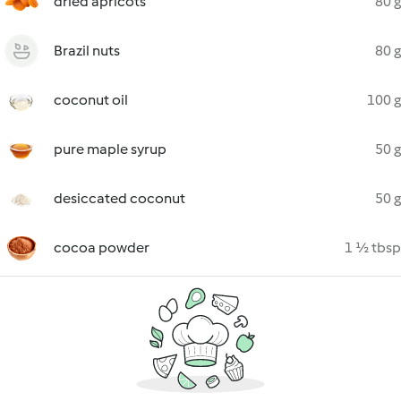
dried apricots
80 g
Brazil nuts
80 g
coconut oil
100 g
pure maple syrup
50 g
desiccated coconut
50 g
cocoa powder
1 ½ tbsp