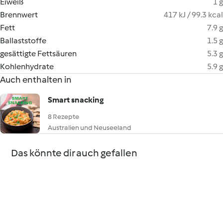
Eiweiß
1 g
Brennwert
417 kJ / 99.3 kcal
Fett
7.9 g
Ballaststoffe
1.5 g
gesättigte Fettsäuren
5.3 g
Kohlenhydrate
5.9 g
Auch enthalten in
Smart snacking
8 Rezepte
Australien und Neuseeland
Das könnte dir auch gefallen