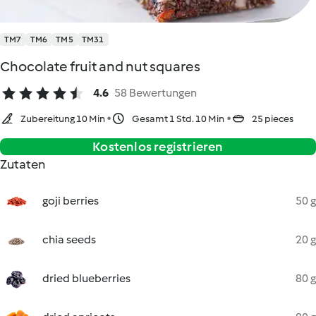
TM7
TM6
TM5
TM31
Chocolate fruit and nut squares
4.6
58 Bewertungen
Zubereitung 10 Min
Gesamt 1 Std. 10 Min
25 pieces
Kostenlos registrieren
Zutaten
goji berries
50 g
chia seeds
20 g
dried blueberries
80 g