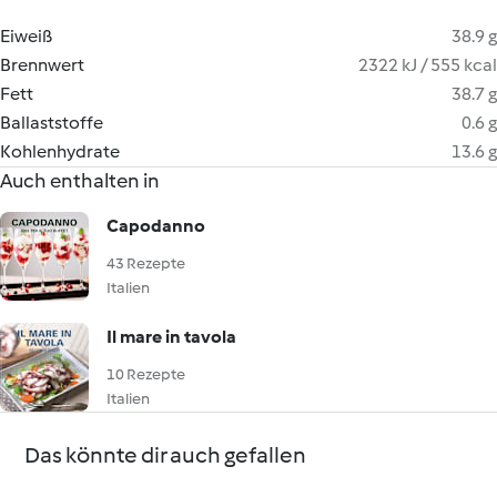
Eiweiß
38.9 g
Brennwert
2322 kJ / 555 kcal
Fett
38.7 g
Ballaststoffe
0.6 g
Kohlenhydrate
13.6 g
Auch enthalten in
Capodanno
43 Rezepte
Italien
Il mare in tavola
10 Rezepte
Italien
Das könnte dir auch gefallen