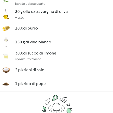
lavate ed asciugate
30 g olio extravergine di oliva
+ q.b.
10 g di burro
150 g di vino bianco
30 g di succo di limone
spremuto fresco
2 pizzichi di sale
1 pizzico di pepe