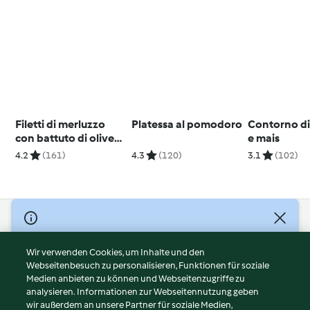
Filetti di merluzzo
Platessa al pomodoro
Contorno di
con battuto di olive
e mais
verdi
4.2
(161)
4.3
(120)
3.1
(102)
© Copyright 2026
Nutzungsbedingungen
Wir verwenden Cookies, um Inhalte und den
Webseitenbesuch zu personalisieren, Funktionen für soziale
Datenschutzrichtlinien
Medien anbieten zu können und Webseitenzugriffe zu
Disclaimer
analysieren. Informationen zur Webseitennutzung geben
Impressum
wir außerdem an unsere Partner für soziale Medien,