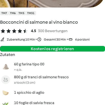
TM7
TM6
TM5
TM31
Bocconcini di salmone al vino bianco
4.5
300 Bewertungen
Zubereitung 10 Min
Gesamt 30 Min
4 porzioni
Kostenlos registrieren
Zutaten
60 g farina tipo 00
+ q.b.
800 g di tranci di salmone fresco
a tocchi (3 cm)
1 spicchio di aglio
10 foglie di salvia fresca