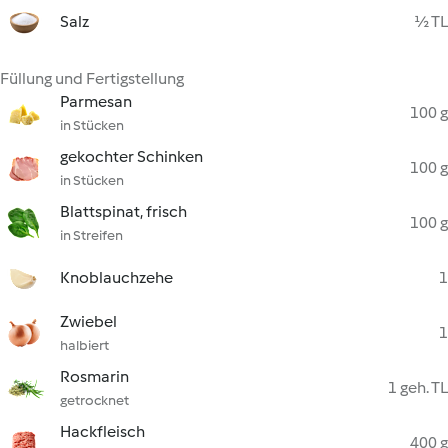
Salz
½ TL
Füllung und Fertigstellung
Parmesan
100 g
in Stücken
gekochter Schinken
100 g
in Stücken
Blattspinat, frisch
100 g
in Streifen
Knoblauchzehe
1
Zwiebel
1
halbiert
Rosmarin
1 geh. TL
getrocknet
Hackfleisch
400 g