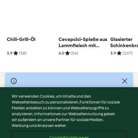
Chili-Grill-Öl
Cevapcici-Spieße aus
Glasierter
Lammfleisch mit
Schinkenbra
Fetadip
Herzoginkar
3.9
(38)
4.0
(56)
3.9
(107)
und Roman
© Copyright 2026
Nutzungsbedingungen
Wir verwenden Cookies, um Inhalte und den
Webseitenbesuch zu personalisieren, Funktionen für soziale
Datenschutzrichtlinien
Medien anbieten zu können und Webseitenzugriffe zu
Disclaimer
analysieren. Informationen zur Webseitennutzung geben
Impressum
wir außerdem an unsere Partner für soziale Medien,
Werbung und Analysen weiter.
Cookies
Inhalt melden
Cookie Einstellungen