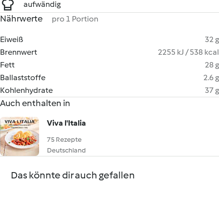
aufwändig
Nährwerte
pro 1 Portion
Eiweiß
32 g
Brennwert
2255 kJ / 538 kcal
Fett
28 g
Ballaststoffe
2.6 g
Kohlenhydrate
37 g
Auch enthalten in
Viva l'Italia
75 Rezepte
Deutschland
Das könnte dir auch gefallen