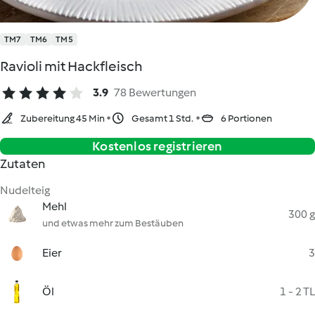
TM7
TM6
TM5
Ravioli mit Hackfleisch
3.9
78 Bewertungen
Zubereitung 45 Min
Gesamt 1 Std.
6 Portionen
Kostenlos registrieren
Zutaten
Nudelteig
Mehl
300 g
und etwas mehr zum Bestäuben
Eier
3
Öl
1 - 2 TL