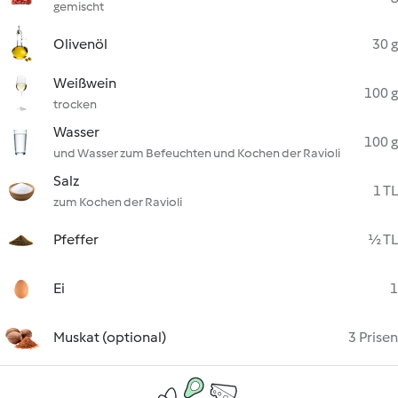
gemischt
Olivenöl
30 g
Weißwein
100 g
trocken
Wasser
100 g
und Wasser zum Befeuchten und Kochen der Ravioli
Salz
1 TL
zum Kochen der Ravioli
Pfeffer
½ TL
Ei
1
Muskat (optional)
3 Prisen