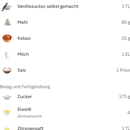
Vanillezucker, selbst gemacht
1 TL
Mehl
80 g
Kakao
20 g
Milch
1 EL
Salz
1 Prise
Belag und Fertigstellung
Zucker
175 g
Eiweiß
4
zimmerwarm
Zitronensaft
1 TL