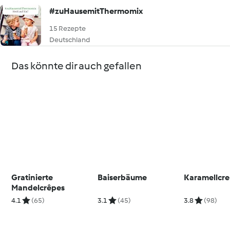
#zuHausemitThermomix
15 Rezepte
Deutschland
Das könnte dir auch gefallen
Gratinierte
Baiserbäume
Karamellcr
Mandelcrêpes
4.1
(65)
3.1
(45)
3.8
(98)