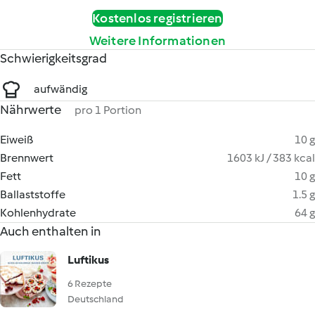
Kostenlos registrieren
Weitere Informationen
Schwierigkeitsgrad
aufwändig
Nährwerte
pro 1 Portion
Eiweiß
10 g
Brennwert
1603 kJ / 383 kcal
Fett
10 g
Ballaststoffe
1.5 g
Kohlenhydrate
64 g
Auch enthalten in
Luftikus
6 Rezepte
Deutschland