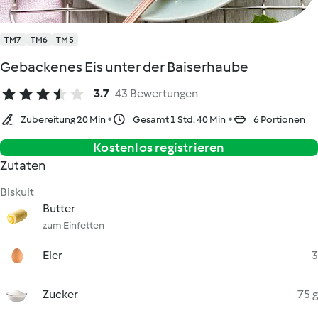
TM7
TM6
TM5
Gebackenes Eis unter der Baiserhaube
3.7
43 Bewertungen
Zubereitung 20 Min
Gesamt 1 Std. 40 Min
6 Portionen
Kostenlos registrieren
Zutaten
Biskuit
Butter
zum Einfetten
Eier
3
Zucker
75 g