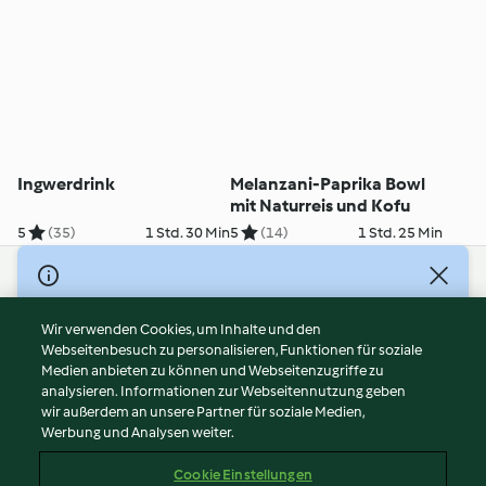
Ingwerdrink
Melanzani-Paprika Bowl
mit Naturreis und Kofu
5
(35)
1 Std. 30 Min
5
(14)
1 Std. 25 Min
© Copyright 2026
Nutzungsbedingungen
Wir verwenden Cookies, um Inhalte und den
Webseitenbesuch zu personalisieren, Funktionen für soziale
Datenschutzrichtlinien
Medien anbieten zu können und Webseitenzugriffe zu
Disclaimer
analysieren. Informationen zur Webseitennutzung geben
Impressum
wir außerdem an unsere Partner für soziale Medien,
Werbung und Analysen weiter.
Cookies
Inhalt melden
Cookie Einstellungen