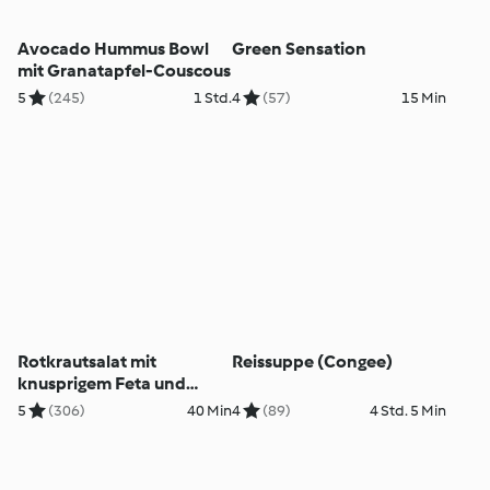
Avocado Hummus Bowl
Green Sensation
mit Granatapfel-Couscous
5
(245)
1 Std.
4
(57)
15 Min
Rotkrautsalat mit
Reissuppe (Congee)
knusprigem Feta und
Kräuterpesto
5
(306)
40 Min
4
(89)
4 Std. 5 Min