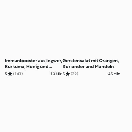
Immunbooster aus Ingwer,
Gerstensalat mit Orangen,
Kurkuma, Honig und
Koriander und Mandeln
Zitrone
5
(141)
10 Min
5
(32)
45 Min