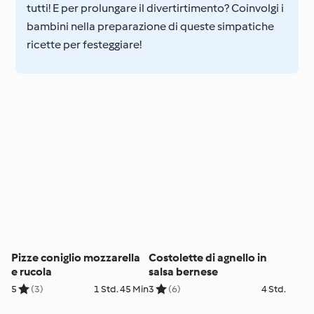
tutti! E per prolungare il divertirtimento? Coinvolgi i
bambini nella preparazione di queste simpatiche
ricette per festeggiare!
Pizze coniglio mozzarella
Costolette di agnello in
e rucola
salsa bernese
5
(3)
1 Std. 45 Min
3
(6)
4 Std.