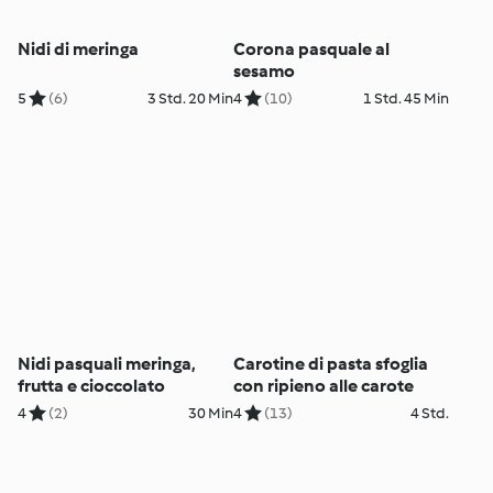
Nidi di meringa
Corona pasquale al
sesamo
5
(6)
3 Std. 20 Min
4
(10)
1 Std. 45 Min
Nidi pasquali meringa,
Carotine di pasta sfoglia
frutta e cioccolato
con ripieno alle carote
4
(2)
30 Min
4
(13)
4 Std.