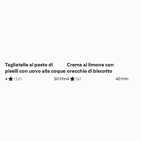
Tagliatelle al pesto di
Crema al limone con
piselli con uovo alla coque
orecchie di biscotto
4
(10)
30 Min
4
(6)
40 Min