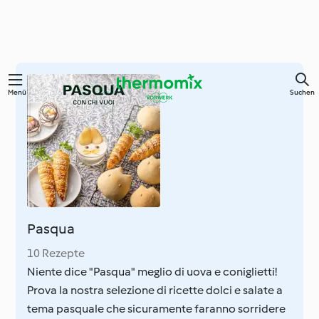
Springe
Menü
Suchen
zum
Hauptinhalt
Pasqua
10 Rezepte
Niente dice "Pasqua" meglio di uova e coniglietti!
Prova la nostra selezione di ricette dolci e salate a
tema pasquale che sicuramente faranno sorridere