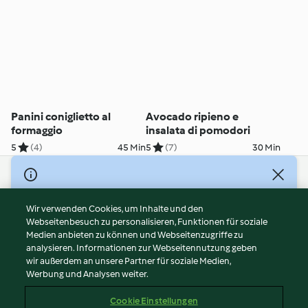
Panini coniglietto al
Avocado ripieno e
formaggio
insalata di pomodori
5
(4)
45 Min
5
(7)
30 Min
© Copyright 2026
Nutzungsbedingungen
Wir verwenden Cookies, um Inhalte und den
Webseitenbesuch zu personalisieren, Funktionen für soziale
Datenschutzrichtlinien
Medien anbieten zu können und Webseitenzugriffe zu
Disclaimer
analysieren. Informationen zur Webseitennutzung geben
Impressum
wir außerdem an unsere Partner für soziale Medien,
Werbung und Analysen weiter.
Cookies
Inhalt melden
Cookie Einstellungen