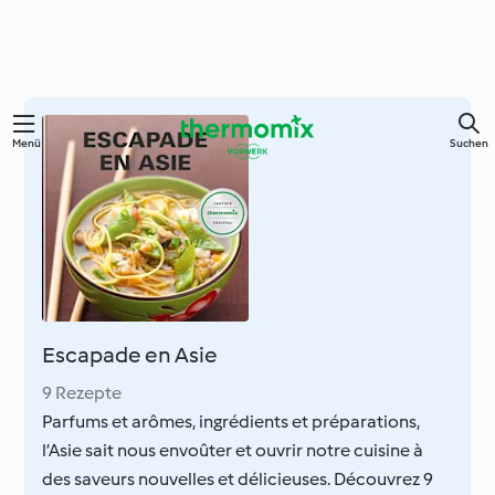
Springe
Menü
Suchen
zum
Hauptinhalt
Escapade en Asie
9 Rezepte
Parfums et arômes, ingrédients et préparations,
l’Asie sait nous envoûter et ouvrir notre cuisine à
des saveurs nouvelles et délicieuses. Découvrez 9