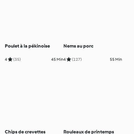
Poulet à la pékinoise
Nems au porc
4
(35)
45 Min
4
(127)
55 Min
Chips de crevettes
Rouleaux de printemps