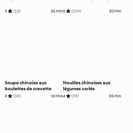
3
(10)
35 Min
5
(329)
30 Min
Soupe chinoise aux
Nouilles chinoises aux
boulettes de crevette
légumes variés
3
(39)
20 Min
4
(29)
35 Min