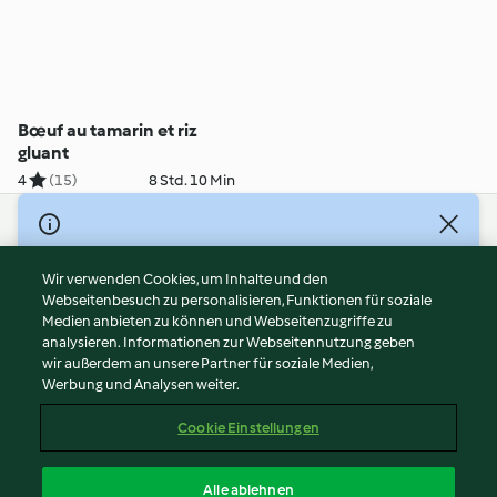
Bœuf au tamarin et riz
gluant
4
(15)
8 Std. 10 Min
© Copyright 2026
Nutzungsbedingungen
Wir verwenden Cookies, um Inhalte und den
Webseitenbesuch zu personalisieren, Funktionen für soziale
Datenschutzrichtlinien
Medien anbieten zu können und Webseitenzugriffe zu
Disclaimer
analysieren. Informationen zur Webseitennutzung geben
Impressum
wir außerdem an unsere Partner für soziale Medien,
Werbung und Analysen weiter.
Cookies
Inhalt melden
Cookie Einstellungen
Abo kündigen
Vertrag widerrufen
Alle ablehnen