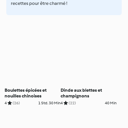
recettes pour être charmé !
Boulettes épicées et
Dinde aux blettes et
nouilles chinoises
champignons
4
(26)
1 Std. 30 Min
4
(22)
40 Min