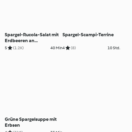
Spargel-Rucola-Salat mit
Spargel-Scampi-Terrine
Erdbeeren an
Orangensauce
5
(1.2K)
40 Min
4
(8)
10 Std.
Grüne Spargelsuppe mit
Erbsen