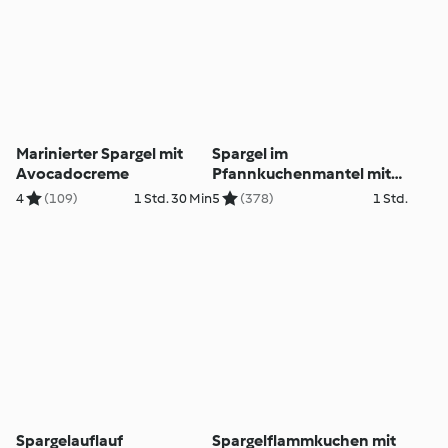
Marinierter Spargel mit
Spargel im
Avocadocreme
Pfannkuchenmantel mit
Sauce Hollandaise
4
(109)
1 Std. 30 Min
5
(378)
1 Std.
Spargelauflauf
Spargelflammkuchen mit