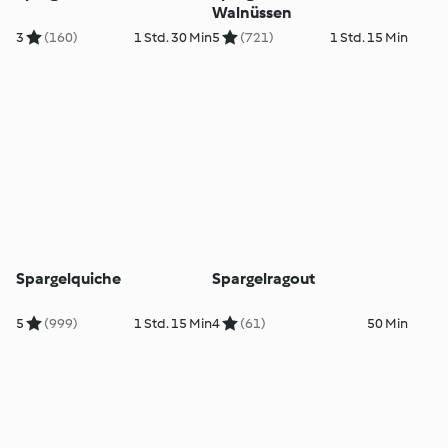
Walnüssen
3
(160)
1 Std. 30 Min
5
(721)
1 Std. 15 Min
Spargelquiche
Spargelragout
5
(999)
1 Std. 15 Min
4
(61)
50 Min