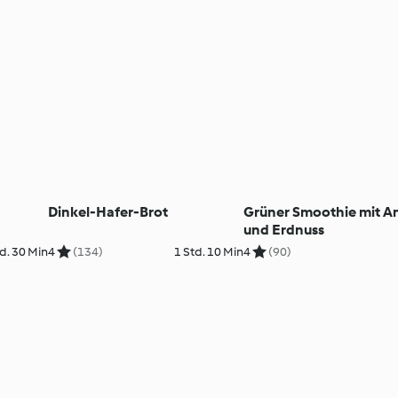
Dinkel-Hafer-Brot
Grüner Smoothie mit A
und Erdnuss
d. 30 Min
4
(134)
1 Std. 10 Min
4
(90)