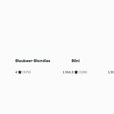
Blaubeer-Blondies
Blini
4
(570)
1 Std.
3
(108)
1 St