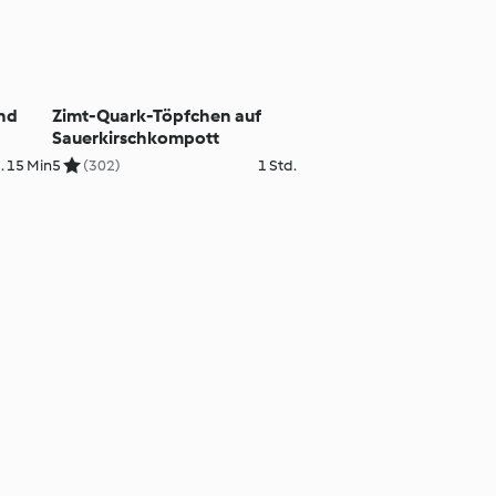
und
Zimt-Quark-Töpfchen auf
Sauerkirschkompott
. 15 Min
5
(302)
1 Std.