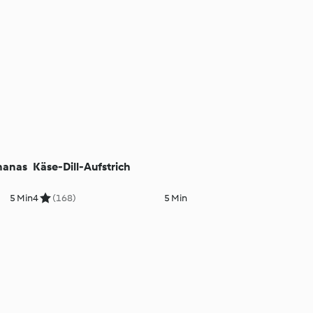
nanas
Käse-Dill-Aufstrich
5 Min
4
(168)
5 Min