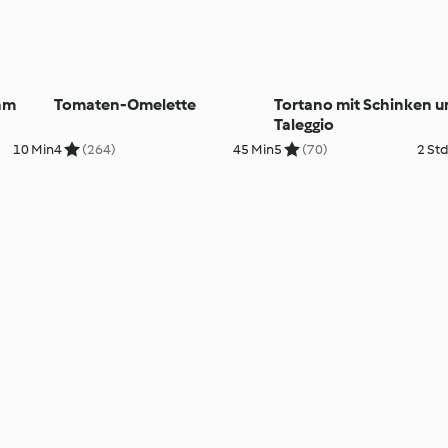
ahm
Tomaten-Omelette
Tortano mit Schinken 
Taleggio
10 Min
4
(264)
45 Min
5
(70)
2 Std