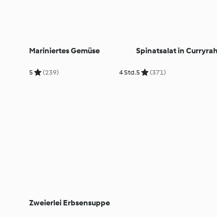
Mariniertes Gemüse
Spinatsalat in Curryr
5
(239)
4 Std.
5
(371)
Zweierlei Erbsensuppe