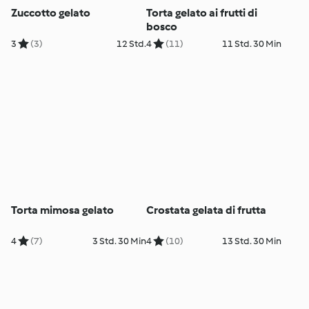
Zuccotto gelato
Torta gelato ai frutti di
bosco
3
(3)
12 Std.
4
(11)
11 Std. 30 Min
Torta mimosa gelato
Crostata gelata di frutta
4
(7)
3 Std. 30 Min
4
(10)
13 Std. 30 Min