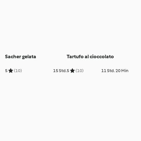
Sacher gelata
Tartufo al cioccolato
5
(10)
15 Std.
5
(10)
11 Std. 20 Min