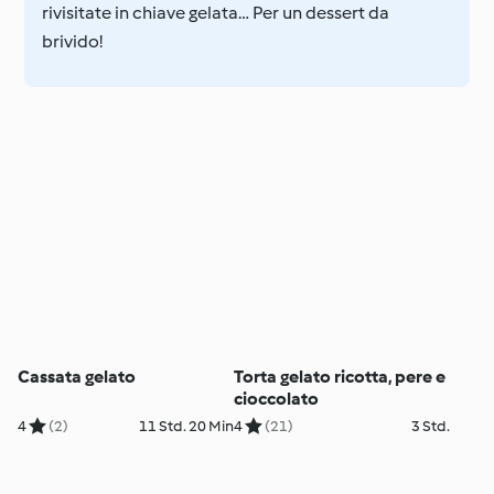
rivisitate in chiave gelata… Per un dessert da
brivido!
Cassata gelato
Torta gelato ricotta, pere e
cioccolato
4
(2)
11 Std. 20 Min
4
(21)
3 Std.