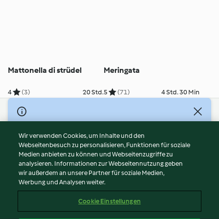
Mattonella di strüdel
Meringata
4
(3)
20 Std.
5
(71)
4 Std. 30 Min
© Copyright 2026
Nutzungsbedingungen
Wir verwenden Cookies, um Inhalte und den
Webseitenbesuch zu personalisieren, Funktionen für soziale
Datenschutzrichtlinien
Medien anbieten zu können und Webseitenzugriffe zu
Disclaimer
analysieren. Informationen zur Webseitennutzung geben
Impressum
wir außerdem an unsere Partner für soziale Medien,
Werbung und Analysen weiter.
Cookies
Inhalt melden
Cookie Einstellungen
Abo kündigen