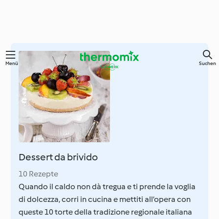
Springe
Menü
Suchen
zum
Hauptinhalt
Dessert da brivido
10 Rezepte
Quando il caldo non dà tregua e ti prende la voglia
di dolcezza, corri in cucina e mettiti all’opera con
queste 10 torte della tradizione regionale italiana