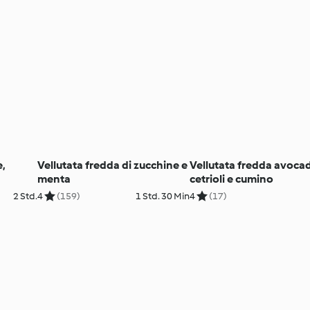
,
Vellutata fredda di zucchine e
Vellutata fredda avoca
menta
cetrioli e cumino
2 Std.
4
(159)
1 Std. 30 Min
4
(17)