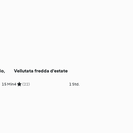
do,
Vellutata fredda d'estate
15 Min
4
(22)
1 Std.