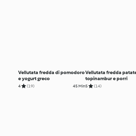
Vellutata fredda di pomodoro
Vellutata fredda patate
e yogurt greco
topinambur e porri
4
(19)
45 Min
5
(14)