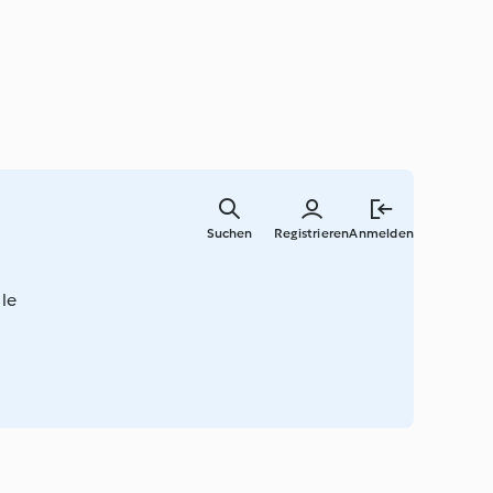
Springe
zum
Suchen
Registrieren
Anmelden
Hauptinha
 le