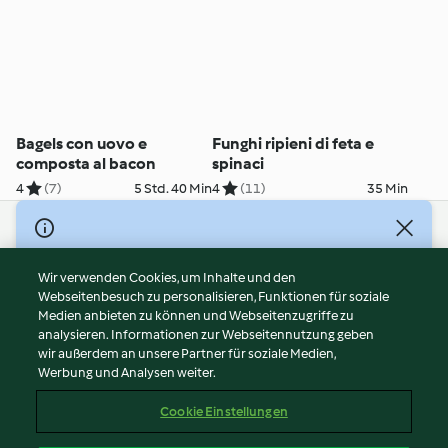
Bagels con uovo e
Funghi ripieni di feta e
composta al bacon
spinaci
4
(7)
5 Std. 40 Min
4
(11)
35 Min
© Copyright 2026
Nutzungsbedingungen
Wir verwenden Cookies, um Inhalte und den
Webseitenbesuch zu personalisieren, Funktionen für soziale
Datenschutzrichtlinien
Medien anbieten zu können und Webseitenzugriffe zu
Disclaimer
analysieren. Informationen zur Webseitennutzung geben
Impressum
wir außerdem an unsere Partner für soziale Medien,
Werbung und Analysen weiter.
Cookies
Inhalt melden
Cookie Einstellungen
Abo kündigen