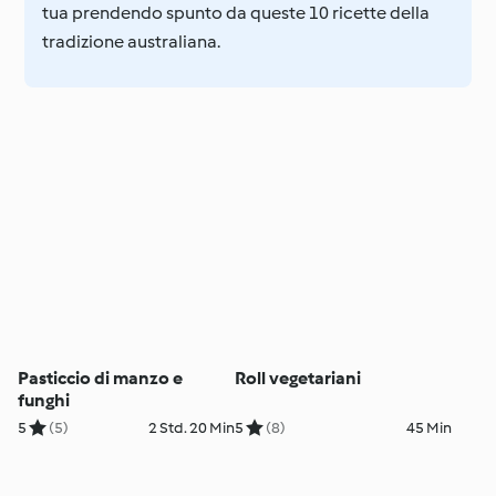
tua prendendo spunto da queste 10 ricette della
tradizione australiana.
Pasticcio di manzo e
Roll vegetariani
funghi
5
(5)
2 Std. 20 Min
5
(8)
45 Min