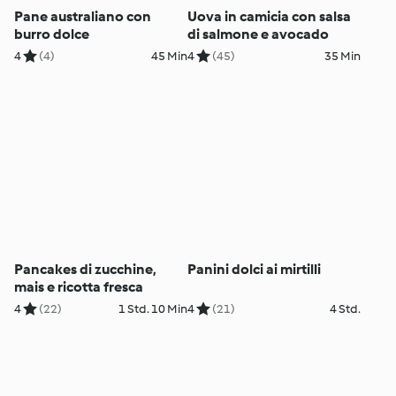
Pane australiano con
Uova in camicia con salsa
burro dolce
di salmone e avocado
4
(4)
45 Min
4
(45)
35 Min
Pancakes di zucchine,
Panini dolci ai mirtilli
mais e ricotta fresca
4
(22)
1 Std. 10 Min
4
(21)
4 Std.