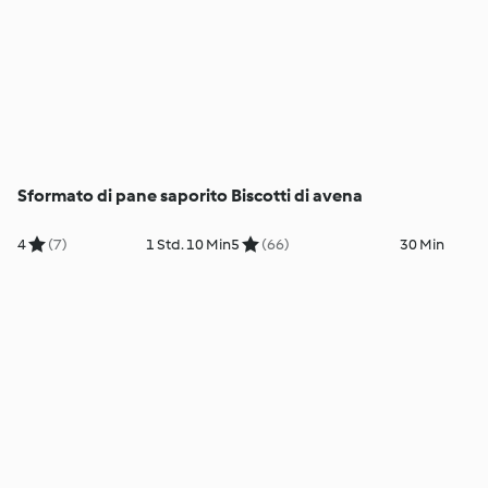
Sformato di pane saporito
Biscotti di avena
4
(7)
1 Std. 10 Min
5
(66)
30 Min