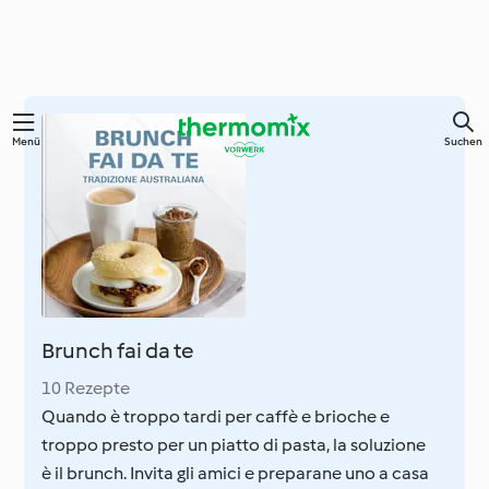
Springe
Menü
Suchen
zum
Hauptinhalt
Brunch fai da te
10 Rezepte
Quando è troppo tardi per caffè e brioche e
troppo presto per un piatto di pasta, la soluzione
è il brunch. Invita gli amici e preparane uno a casa