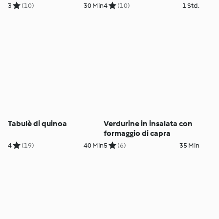
3
(10)
30 Min
4
(10)
1 Std.
Tabulè di quinoa
Verdurine in insalata con
formaggio di capra
4
(19)
40 Min
5
(6)
35 Min