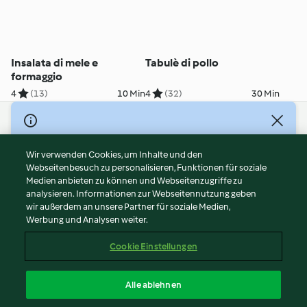
Insalata di mele e
Tabulè di pollo
formaggio
4
(13)
10 Min
4
(32)
30 Min
© Copyright 2026
Nutzungsbedingungen
Wir verwenden Cookies, um Inhalte und den
Webseitenbesuch zu personalisieren, Funktionen für soziale
Datenschutzrichtlinien
Medien anbieten zu können und Webseitenzugriffe zu
Disclaimer
analysieren. Informationen zur Webseitennutzung geben
Impressum
wir außerdem an unsere Partner für soziale Medien,
Werbung und Analysen weiter.
Cookies
Inhalt melden
Cookie Einstellungen
Abo kündigen
Vertrag widerrufen
Alle ablehnen
Erklärung zur Barrierefreiheit