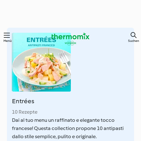
Springe
Menü
Suchen
zum
Hauptinhalt
Entrées
10 Rezepte
Dai al tuo menu un raffinato e elegante tocco
francese! Questa collection propone 10 antipasti
dallo stile semplice, pulito e originale.