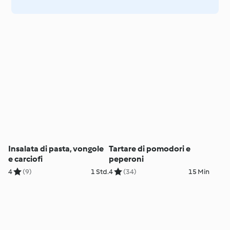
Insalata di pasta, vongole
Tartare di pomodori e
e carciofi
peperoni
4
(9)
1 Std.
4
(34)
15 Min