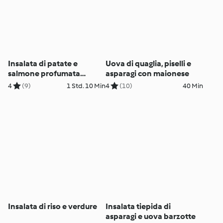
Insalata di patate e
Uova di quaglia, piselli e
salmone profumata
asparagi con maionese
all'aneto
4
(9)
1 Std. 10 Min
4
(10)
40 Min
Insalata di riso e verdure
Insalata tiepida di
asparagi e uova barzotte