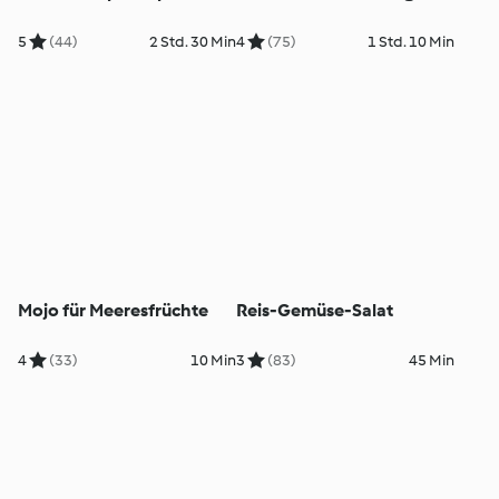
5
(44)
2 Std. 30 Min
4
(75)
1 Std. 10 Min
Mojo für Meeresfrüchte
Reis-Gemüse-Salat
4
(33)
10 Min
3
(83)
45 Min