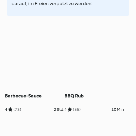
darauf, im Freien verputzt zu werden!
Barbecue-Sauce
BBQ Rub
4
(73)
2 Std.
4
(55)
10 Min