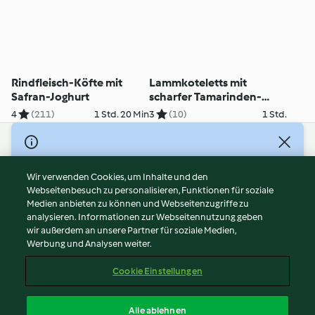
Rindfleisch-Köfte mit
Lammkoteletts mit
Safran-Joghurt
scharfer Tamarinden-
Mango-Sauce
4
(211)
1 Std. 20 Min
3
(10)
1 Std.
© Copyright 2026
Nutzungsbedingungen
Wir verwenden Cookies, um Inhalte und den
Webseitenbesuch zu personalisieren, Funktionen für soziale
Datenschutzrichtlinien
Medien anbieten zu können und Webseitenzugriffe zu
Disclaimer
analysieren. Informationen zur Webseitennutzung geben
Impressum
wir außerdem an unsere Partner für soziale Medien,
Werbung und Analysen weiter.
Cookies
Inhalt melden
Cookie Einstellungen
Abo kündigen
Vertrag widerrufen
Alle ablehnen