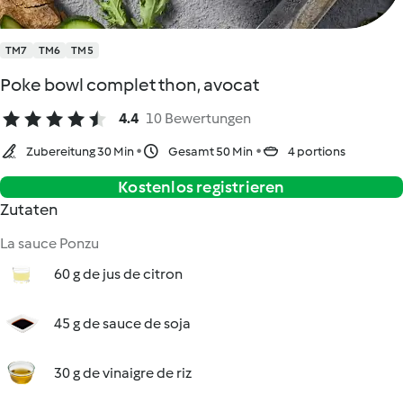
TM7
TM6
TM5
Poke bowl complet thon, avocat
4.4
10 Bewertungen
Zubereitung 30 Min
Gesamt 50 Min
4 portions
Kostenlos registrieren
Zutaten
La sauce Ponzu
60 g de jus de citron
45 g de sauce de soja
30 g de vinaigre de riz