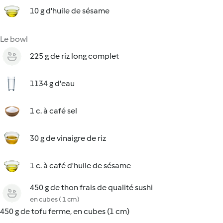
10 g d'huile de sésame
Le bowl
225 g de riz long complet
1134 g d'eau
1 c. à café sel
30 g de vinaigre de riz
1 c. à café d'huile de sésame
450 g de thon frais de qualité sushi
en cubes ( 1 cm)
450 g de tofu ferme, en cubes (1 cm)