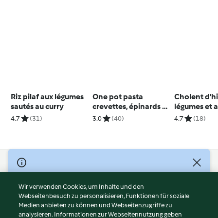
Riz pilaf aux légumes
One pot pasta
Cholent d'h
sautés au curry
crevettes, épinards et
légumes et 
champignons
4.7
(31)
3.0
(40)
4.7
(18)
© Copyright 2026
Nutzungsbedingungen
Wir verwenden Cookies, um Inhalte und den
Webseitenbesuch zu personalisieren, Funktionen für soziale
Datenschutzrichtlinien
Medien anbieten zu können und Webseitenzugriffe zu
Disclaimer
analysieren. Informationen zur Webseitennutzung geben