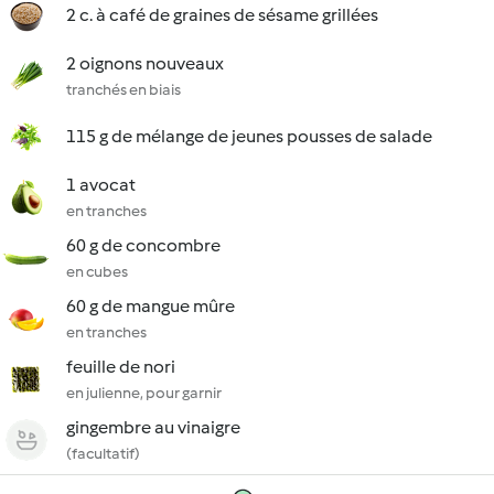
2 c. à café de graines de sésame grillées
2 oignons nouveaux
tranchés en biais
115 g de mélange de jeunes pousses de salade
1 avocat
en tranches
60 g de concombre
en cubes
60 g de mangue mûre
en tranches
feuille de nori
en julienne, pour garnir
gingembre au vinaigre
(facultatif)