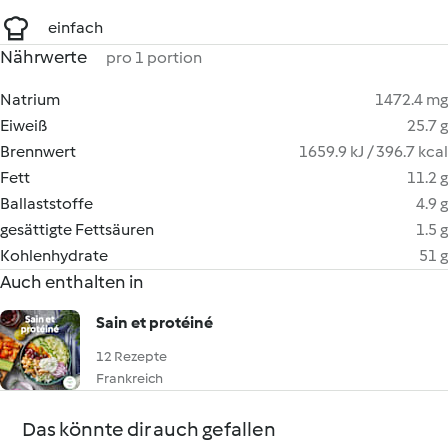
einfach
Nährwerte
pro 1 portion
Natrium
1472.4 mg
Eiweiß
25.7 g
Brennwert
1659.9 kJ / 396.7 kcal
Fett
11.2 g
Ballaststoffe
4.9 g
gesättigte Fettsäuren
1.5 g
Kohlenhydrate
51 g
Auch enthalten in
Sain et protéiné
12 Rezepte
Frankreich
Das könnte dir auch gefallen