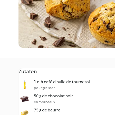
Zutaten
1 c. à café d'huile de tournesol
pour graisser
50 g de chocolat noir
en morceaux
75 g de beurre