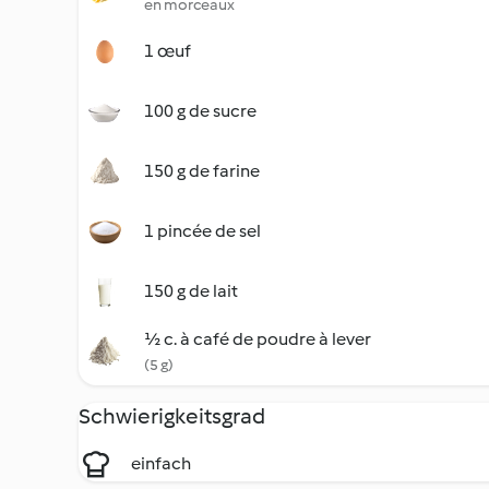
en morceaux
1 œuf
100 g de sucre
150 g de farine
1 pincée de sel
150 g de lait
½ c. à café de poudre à lever
(5 g)
Schwierigkeitsgrad
einfach