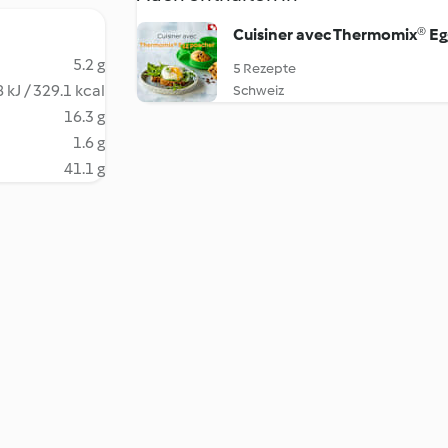
Cuisiner avec Thermomix® E
5.2 g
5 Rezepte
 kJ / 329.1 kcal
Schweiz
16.3 g
1.6 g
41.1 g