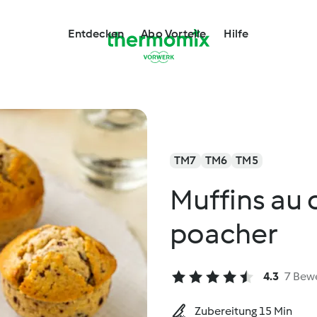
Entdecken
Abo Vorteile
Hilfe
TM7
TM6
TM5
Muffins au 
poacher
4.3
7 Bew
Zubereitung 15 Min