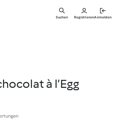
Springe
zum
Suchen
Registrieren
Anmelden
Hauptinha
chocolat à l’Egg
ertungen