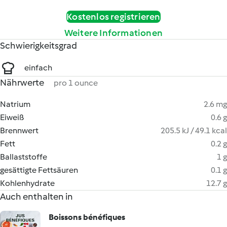
Kostenlos registrieren
Weitere Informationen
Schwierigkeitsgrad
einfach
Nährwerte
pro 1 ounce
Natrium
2.6 mg
Eiweiß
0.6 g
Brennwert
205.5 kJ / 49.1 kcal
Fett
0.2 g
Ballaststoffe
1 g
gesättigte Fettsäuren
0.1 g
Kohlenhydrate
12.7 g
Auch enthalten in
Boissons bénéfiques