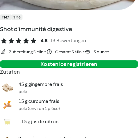
TM7
TM6
Shot d'immunité digestive
4.8
13 Bewertungen
Zubereitung 5 Min
Gesamt 5 Min
5 ounce
Kostenlos registrieren
Zutaten
45 g gingembre frais
pelé
15 g curcuma frais
pelé (environ 1 pièce)
115 g jus de citron