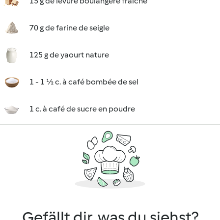
15 g de levure boulangère fraîche
70 g de farine de seigle
125 g de yaourt nature
1 - 1 ½ c. à café bombée de sel
1 c. à café de sucre en poudre
Gefällt dir, was du siehst?