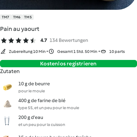
TM7
TM6
TM5
Pain au yaourt
4.7
134 Bewertungen
Zubereitung 10 Min
Gesamt 1 Std. 50 Min
10 parts
Kostenlos registrieren
Zutaten
10 g de beurre
pour le moule
400 g de farine de blé
type 55, et un peu pour le moule
200 g d'eau
et un peu pour la cuisson