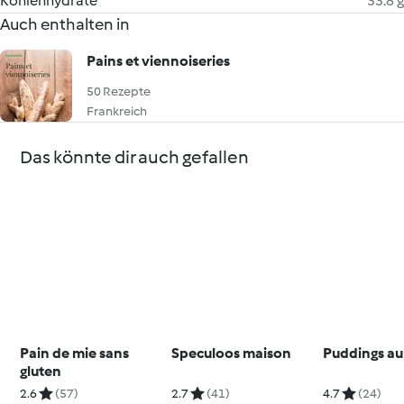
Kohlenhydrate
33.8 g
Auch enthalten in
Pains et viennoiseries
50 Rezepte
Frankreich
Das könnte dir auch gefallen
Pain de mie sans
Speculoos maison
Puddings au
gluten
2.6
(57)
2.7
(41)
4.7
(24)