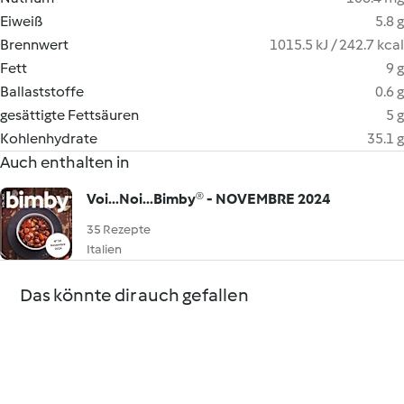
Eiweiß
5.8 g
Brennwert
1015.5 kJ / 242.7 kcal
Fett
9 g
Ballaststoffe
0.6 g
gesättigte Fettsäuren
5 g
Kohlenhydrate
35.1 g
Auch enthalten in
Voi...Noi...Bimby® - NOVEMBRE 2024
35 Rezepte
Italien
Das könnte dir auch gefallen