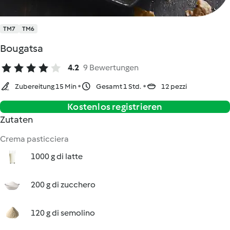
TM7
TM6
Bougatsa
4.2
9 Bewertungen
Zubereitung 15 Min
Gesamt 1 Std.
12 pezzi
Kostenlos registrieren
Zutaten
Crema pasticciera
1000 g di latte
200 g di zucchero
120 g di semolino