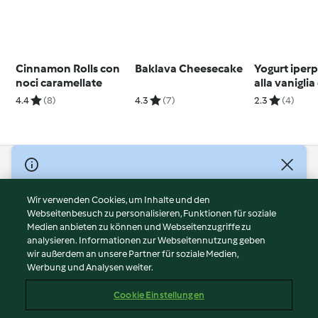
Cinnamon Rolls con
Baklava Cheesecake
Yogurt iper
noci caramellate
alla vanigli
di chia
4.4
(8)
4.3
(7)
2.3
(4)
© Copyright 2026
Nutzungsbedingungen
Wir verwenden Cookies, um Inhalte und den
Webseitenbesuch zu personalisieren, Funktionen für soziale
Datenschutzrichtlinien
Medien anbieten zu können und Webseitenzugriffe zu
Disclaimer
analysieren. Informationen zur Webseitennutzung geben
Impressum
wir außerdem an unsere Partner für soziale Medien,
Werbung und Analysen weiter.
Cookies
Inhalt melden
Cookie Einstellungen
Abo kündigen