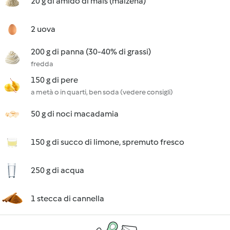
20 g di amido di mais (maizena)
2 uova
200 g di panna (30-40% di grassi)
fredda
150 g di pere
a metà o in quarti, ben soda (vedere consigli)
50 g di noci macadamia
150 g di succo di limone, spremuto fresco
250 g di acqua
1 stecca di cannella