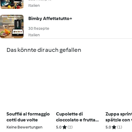
Italien
Bimby Affettatutto+
30 Rezepte
Italien
Das könnte dir auch gefallen
Soufflé al formaggio
Cupolette di
Zuppa sprint
cotti due volte
cioccolato e frutta
spätzle con
secca
Keine Bewertungen
5.0
(2)
5.0
(1)