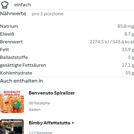
einfach
Nährwerte
pro 1 porzione
Natrium
85.8 mg
Eiweiß
8.7 g
Brennwert
2274.5 kJ / 543.6 kcal
Fett
33.9 g
Ballaststoffe
5 g
gesättigte Fettsäuren
17.1 g
Kohlenhydrate
55 g
Auch enthalten in
Benvenuto Spiralizer
30 Rezepte
Italien
Bimby Affettatutto +
112 Rezepte