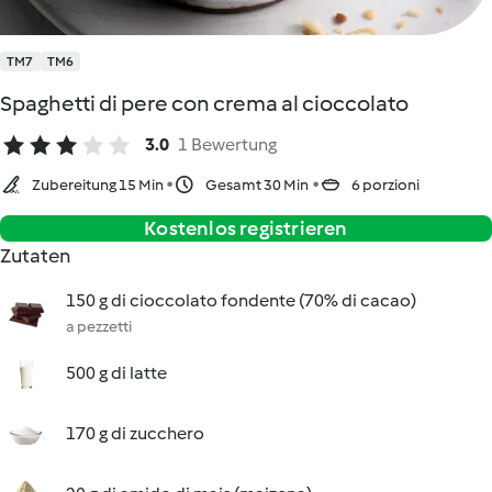
TM7
TM6
Spaghetti di pere con crema al cioccolato
3.0
1 Bewertung
Zubereitung 15 Min
Gesamt 30 Min
6 porzioni
Kostenlos registrieren
Zutaten
150 g di cioccolato fondente (70% di cacao)
a pezzetti
500 g di latte
170 g di zucchero