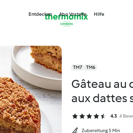
Entdecken
Abo Vorteile
Hilfe
TM7
TM6
Gâteau au 
aux dattes 
4.3
4 Bew
Zubereitung 5 Min