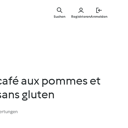
Springe
zum
Suchen
Registrieren
Anmelden
Hauptinha
café aux pommes et
sans gluten
ertungen