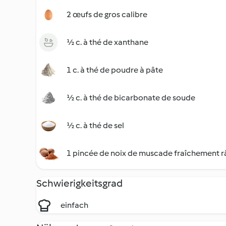
2 œufs de gros calibre
½ c. à thé de xanthane
1 c. à thé de poudre à pâte
½ c. à thé de bicarbonate de soude
½ c. à thé de sel
1 pincée de noix de muscade fraîchement 
Schwierigkeitsgrad
einfach