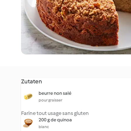
Zutaten
beurre non salé
pour graisser
Farine tout usage sans gluten
200 g de quinoa
blanc