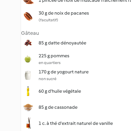
1 pincée de noix de muscade fraîchement 
30 g de noix de pacanes
(facultatif)
Gâteau
85 g datte dénoyautée
225 g pommes
en quartiers
170 g de yogourt nature
non sucré
60 g d'huile végétale
85 g de cassonade
1 c. à thé d'extrait naturel de vanille