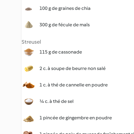
100 g de graines de chia
300 g de fécule de maïs
Streusel
115 g de cassonade
2 c. à soupe de beurre non salé
1 c. à thé de cannelle en poudre
¼ c. à thé de sel
1 pincée de gingembre en poudre