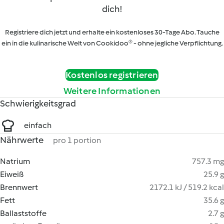
dich!
Registriere dich jetzt und erhalte ein kostenloses 30-Tage Abo. Tauche
ein in die kulinarische Welt von Cookidoo® - ohne jegliche Verpflichtung.
Kostenlos registrieren
Weitere Informationen
Schwierigkeitsgrad
einfach
Nährwerte
pro 1 portion
Natrium
757.3 mg
Eiweiß
25.9 g
Brennwert
2172.1 kJ / 519.2 kcal
Fett
35.6 g
Ballaststoffe
2.7 g