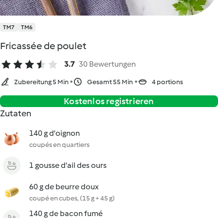
TM7
TM6
Fricassée de poulet
3.7
30 Bewertungen
Zubereitung 5 Min
Gesamt 55 Min
4 portions
Kostenlos registrieren
Zutaten
140 g d'oignon
coupés en quartiers
1 gousse d'ail des ours
60 g de beurre doux
coupé en cubes, (15 g + 45 g)
140 g de bacon fumé