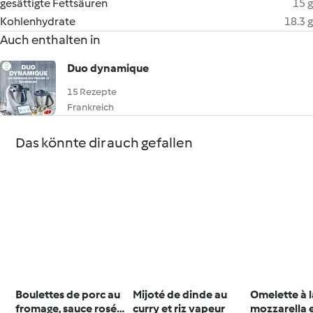
gesättigte Fettsäuren
15 g
Kohlenhydrate
18.3 g
Auch enthalten in
Duo dynamique
15 Rezepte
Frankreich
Das könnte dir auch gefallen
Boulettes de porc au
Mijoté de dinde au
Omelette à l
fromage, sauce rosée
curry et riz vapeur
mozzarella 