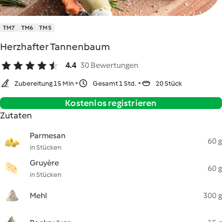
TM7
TM6
TM5
Herzhafter Tannenbaum
4.4
30 Bewertungen
Zubereitung 15 Min
Gesamt 1 Std.
20 Stück
Kostenlos registrieren
Zutaten
Parmesan
60 g
in Stücken
Gruyère
60 g
in Stücken
Mehl
300 g