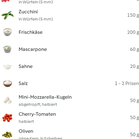
in Würfeln (5 mm)
Zucchini
150 g
in Würfeln (5 mm)
Frischkäse
200 g
Mascarpone
60 g
Sahne
20 g
Salz
1 - 2 Prisen
Mini-Mozzarella-Kugeln
50 g
abgetropft, halbiert
Cherry-Tomaten
50 g
halbiert
Oliven
50 g
ohne Kern, in Scheiben