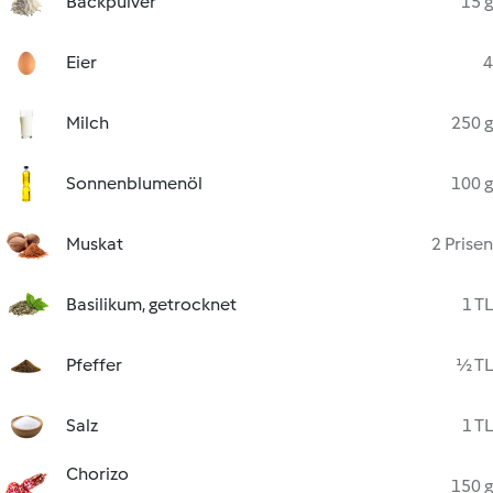
Backpulver
15 g
Eier
4
Milch
250 g
Sonnenblumenöl
100 g
Muskat
2 Prisen
Basilikum, getrocknet
1 TL
Pfeffer
½ TL
Salz
1 TL
Chorizo
150 g