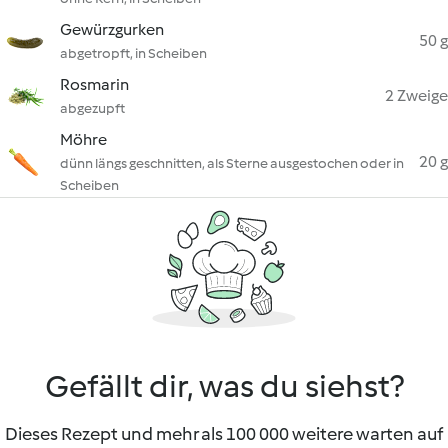
Gewürzgurken
50 g
abgetropft, in Scheiben
Rosmarin
2 Zweige
abgezupft
Möhre
20 g
dünn längs geschnitten, als Sterne ausgestochen oder in
Scheiben
Gefällt dir, was du siehst?
Dieses Rezept und mehr als 100 000 weitere warten auf