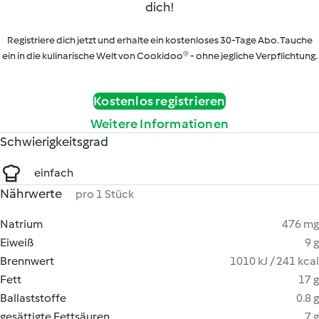
dich!
Registriere dich jetzt und erhalte ein kostenloses 30-Tage Abo. Tauche
ein in die kulinarische Welt von Cookidoo® - ohne jegliche Verpflichtung.
Kostenlos registrieren
Weitere Informationen
Schwierigkeitsgrad
einfach
Nährwerte
pro 1 Stück
Natrium
476 mg
Eiweiß
9 g
Brennwert
1010 kJ / 241 kcal
Fett
17 g
Ballaststoffe
0.8 g
gesättigte Fettsäuren
7 g