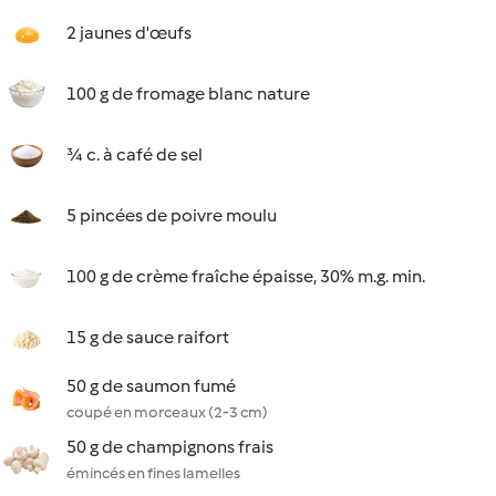
2 jaunes d'œufs
100 g de fromage blanc nature
¾ c. à café de sel
5 pincées de poivre moulu
100 g de crème fraîche épaisse, 30% m.g. min.
15 g de sauce raifort
50 g de saumon fumé
coupé en morceaux (2-3 cm)
50 g de champignons frais
émincés en fines lamelles