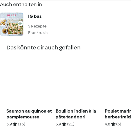
Auch enthalten in
IG bas
5 Rezepte
Frankreich
Das könnte dir auch gefallen
Saumon au quinoa et
Bouillon indien à la
Poulet mari
pamplemousse
pâte tandoori
herbes fraîc
salade print
3.9
(15)
3.9
(21)
4.0
(6)