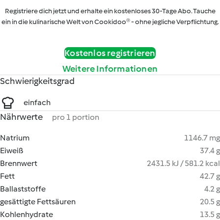
Registriere dich jetzt und erhalte ein kostenloses 30-Tage Abo. Tauche
ein in die kulinarische Welt von Cookidoo® - ohne jegliche Verpflichtung.
Kostenlos registrieren
Weitere Informationen
Schwierigkeitsgrad
einfach
Nährwerte
pro 1 portion
Natrium
1146.7 mg
Eiweiß
37.4 g
Brennwert
2431.5 kJ / 581.2 kcal
Fett
42.7 g
Ballaststoffe
4.2 g
gesättigte Fettsäuren
20.5 g
Kohlenhydrate
13.5 g