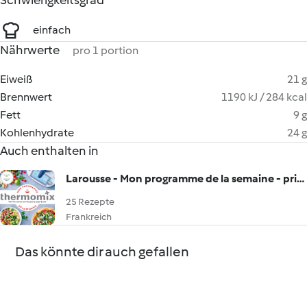
Schwierigkeitsgrad
einfach
Nährwerte
pro 1 portion
Eiweiß
21 g
Brennwert
1190 kJ / 284 kcal
Fett
9 g
Kohlenhydrate
24 g
Auch enthalten in
Larousse - Mon programme de la semaine - printemps
25 Rezepte
Frankreich
Das könnte dir auch gefallen