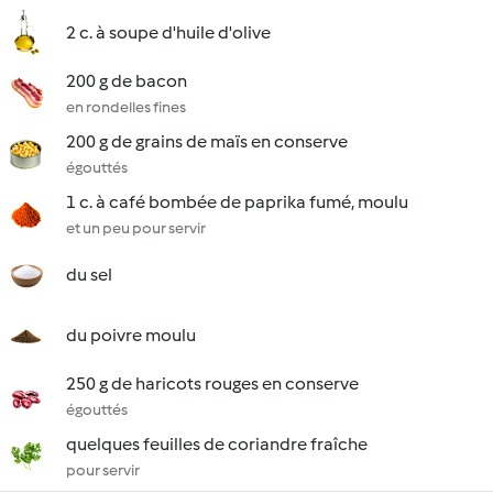
2 c. à soupe d'huile d'olive
200 g de bacon
en rondelles fines
200 g de grains de maïs en conserve
égouttés
1 c. à café bombée de paprika fumé, moulu
et un peu pour servir
du sel
du poivre moulu
250 g de haricots rouges en conserve
égouttés
quelques feuilles de coriandre fraîche
pour servir