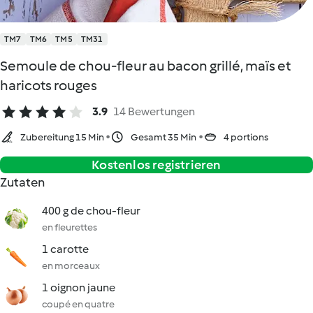
TM7
TM6
TM5
TM31
Semoule de chou-fleur au bacon grillé, maïs et
haricots rouges
3.9
14 Bewertungen
Zubereitung 15 Min
Gesamt 35 Min
4 portions
Kostenlos registrieren
Zutaten
400 g de chou-fleur
en fleurettes
1 carotte
en morceaux
1 oignon jaune
coupé en quatre