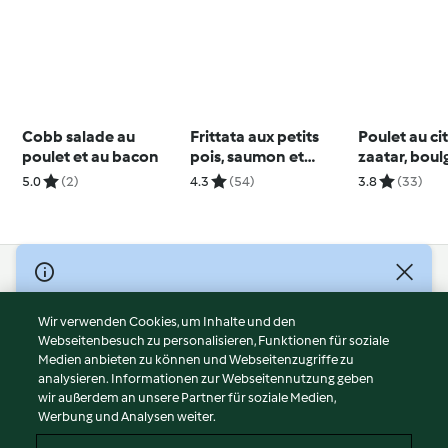
Cobb salade au
Frittata aux petits
Poulet au ci
poulet et au bacon
pois, saumon et
zaatar, boul
citron
poireau
5.0
(2)
4.3
(54)
3.8
(33)
© Copyright 2026
Nutzungsbedingungen
Wir verwenden Cookies, um Inhalte und den
Webseitenbesuch zu personalisieren, Funktionen für soziale
Datenschutzrichtlinien
Medien anbieten zu können und Webseitenzugriffe zu
Disclaimer
analysieren. Informationen zur Webseitennutzung geben
Impressum
wir außerdem an unsere Partner für soziale Medien,
Werbung und Analysen weiter.
Cookies