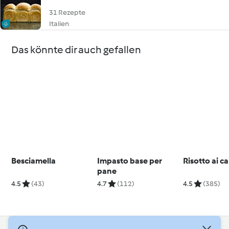
31 Rezepte
Italien
Das könnte dir auch gefallen
Besciamella
Impasto base per
Risotto ai ca
pane
4.5
(43)
4.7
(112)
4.5
(385)