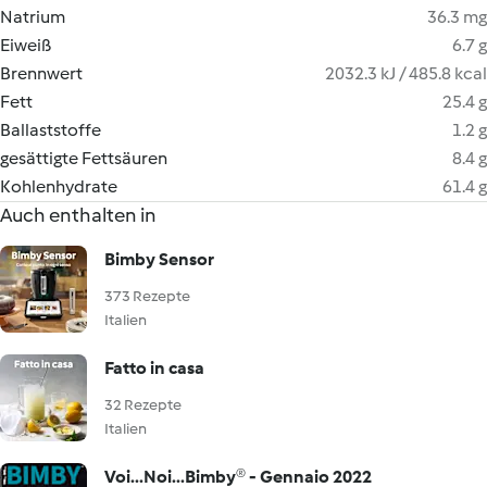
Natrium
36.3 mg
Eiweiß
6.7 g
Brennwert
2032.3 kJ / 485.8 kcal
Fett
25.4 g
Ballaststoffe
1.2 g
gesättigte Fettsäuren
8.4 g
Kohlenhydrate
61.4 g
Auch enthalten in
Bimby Sensor
373 Rezepte
Italien
Fatto in casa
32 Rezepte
Italien
Voi...Noi...Bimby® - Gennaio 2022