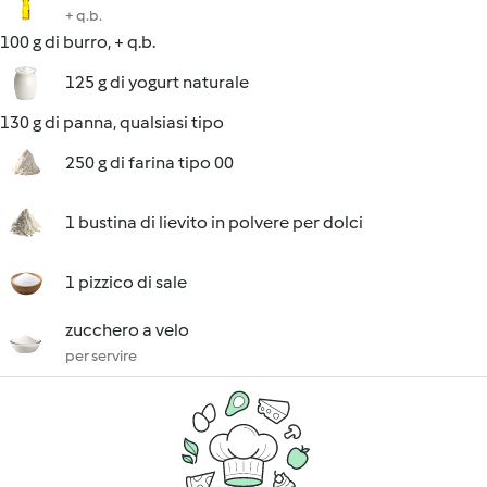
+ q.b.
100 g di burro, + q.b.
125 g di yogurt naturale
130 g di panna, qualsiasi tipo
250 g di farina tipo 00
1 bustina di lievito in polvere per dolci
1 pizzico di sale
zucchero a velo
per servire