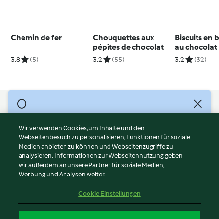
Chemin de fer
Chouquettes aux
Biscuits en
pépites de chocolat
au chocolat 
3.8
(5)
3.2
(55)
3.2
(32)
© Copyright 2026
Nutzungsbedingungen
Wir verwenden Cookies, um Inhalte und den
Webseitenbesuch zu personalisieren, Funktionen für soziale
Datenschutzrichtlinien
Medien anbieten zu können und Webseitenzugriffe zu
Disclaimer
analysieren. Informationen zur Webseitennutzung geben
Impressum
wir außerdem an unsere Partner für soziale Medien,
Werbung und Analysen weiter.
Cookies
Inhalt melden
Cookie Einstellungen
Abo kündigen
Vertrag widerrufen