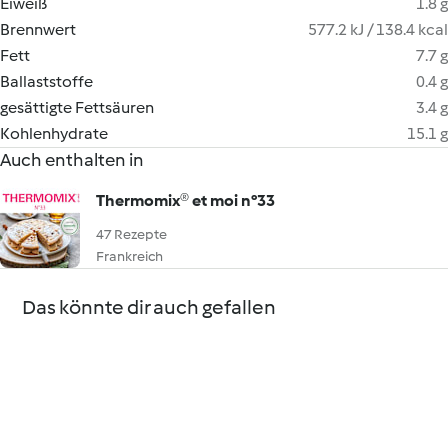
Eiweiß
1.8 g
Brennwert
577.2 kJ / 138.4 kcal
Fett
7.7 g
Ballaststoffe
0.4 g
gesättigte Fettsäuren
3.4 g
Kohlenhydrate
15.1 g
Auch enthalten in
Thermomix® et moi n°33
47 Rezepte
Frankreich
Das könnte dir auch gefallen