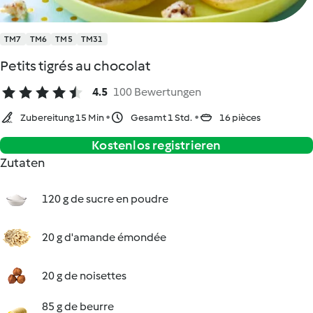
TM7
TM6
TM5
TM31
Petits tigrés au chocolat
4.5
100 Bewertungen
Zubereitung 15 Min
Gesamt 1 Std.
16 pièces
Kostenlos registrieren
Zutaten
120 g de sucre en poudre
20 g d'amande émondée
20 g de noisettes
85 g de beurre