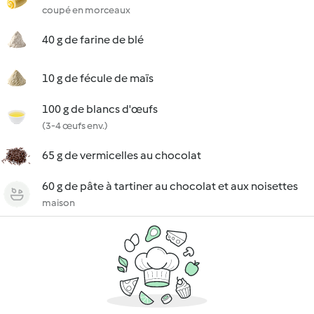
coupé en morceaux
40 g de farine de blé
10 g de fécule de maïs
100 g de blancs d'œufs
(3-4 œufs env.)
65 g de vermicelles au chocolat
60 g de pâte à tartiner au chocolat et aux noisettes
maison