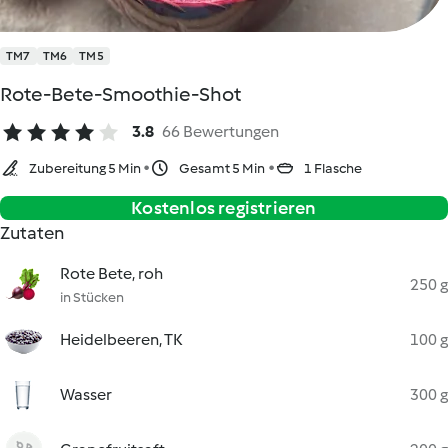
TM7
TM6
TM5
Rote-Bete-Smoothie-Shot
3.8
66 Bewertungen
Zubereitung 5 Min
Gesamt 5 Min
1 Flasche
Kostenlos registrieren
Zutaten
Rote Bete, roh
250 g
in Stücken
Heidelbeeren, TK
100 g
Wasser
300 g