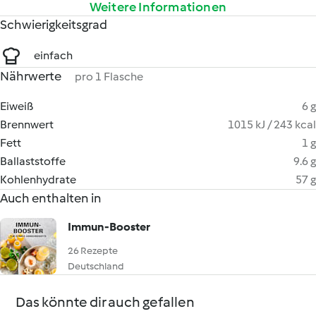
Weitere Informationen
Schwierigkeitsgrad
einfach
Nährwerte
pro 1 Flasche
Eiweiß
6 g
Brennwert
1015 kJ / 243 kcal
Fett
1 g
Ballaststoffe
9.6 g
Kohlenhydrate
57 g
Auch enthalten in
Immun-Booster
26 Rezepte
Deutschland
Das könnte dir auch gefallen