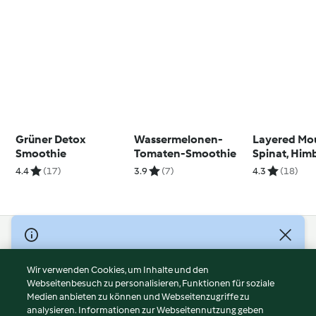
Grüner Detox
Wassermelonen-
Layered Mou
Smoothie
Tomaten-Smoothie
Spinat, Him
und Avoca
4.4
(17)
3.9
(7)
4.3
(18)
© Copyright 2026
Nutzungsbedingungen
Wir verwenden Cookies, um Inhalte und den
Webseitenbesuch zu personalisieren, Funktionen für soziale
Datenschutzrichtlinien
Medien anbieten zu können und Webseitenzugriffe zu
Disclaimer
analysieren. Informationen zur Webseitennutzung geben