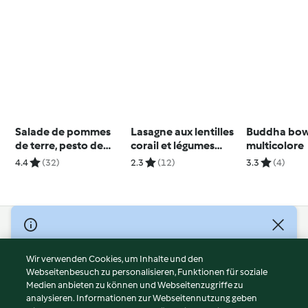
Salade de pommes
Lasagne aux lentilles
Buddha bow
de terre, pesto de
corail et légumes
multicolore
cresson
d'été (sans gluten ni
4.4
(32)
2.3
(12)
3.3
(4)
lactose)
© Copyright 2026
Nutzungsbedingungen
Wir verwenden Cookies, um Inhalte und den
Webseitenbesuch zu personalisieren, Funktionen für soziale
Datenschutzrichtlinien
Medien anbieten zu können und Webseitenzugriffe zu
Disclaimer
analysieren. Informationen zur Webseitennutzung geben