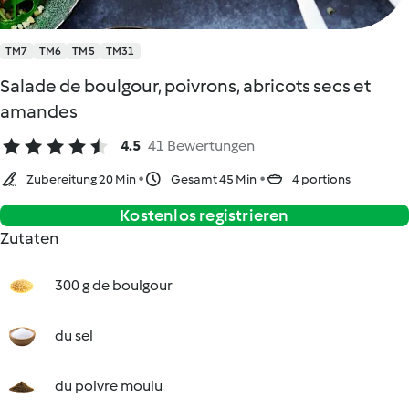
TM7
TM6
TM5
TM31
Salade de boulgour, poivrons, abricots secs et
amandes
4.5
41 Bewertungen
Zubereitung 20 Min
Gesamt 45 Min
4 portions
Kostenlos registrieren
Zutaten
300 g de boulgour
du sel
du poivre moulu