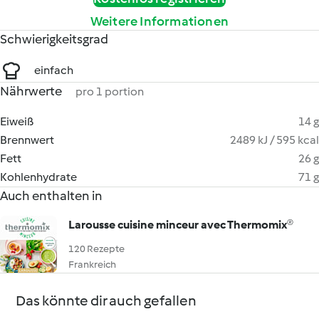
Weitere Informationen
Schwierigkeitsgrad
einfach
Nährwerte
pro 1 portion
Eiweiß
14 g
Brennwert
2489 kJ / 595 kcal
Fett
26 g
Kohlenhydrate
71 g
Auch enthalten in
Larousse cuisine minceur avec Thermomix®
120 Rezepte
Frankreich
Das könnte dir auch gefallen