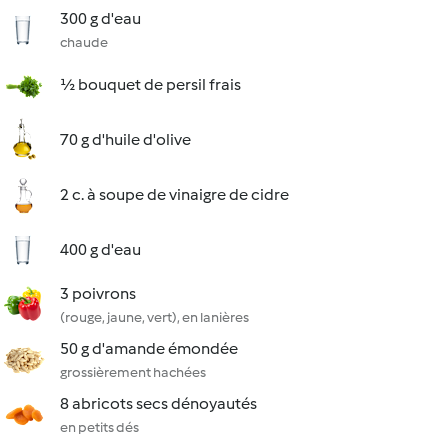
300 g d'eau
chaude
½ bouquet de persil frais
70 g d'huile d'olive
2 c. à soupe de vinaigre de cidre
400 g d'eau
3 poivrons
(rouge, jaune, vert), en lanières
50 g d'amande émondée
grossièrement hachées
8 abricots secs dénoyautés
en petits dés