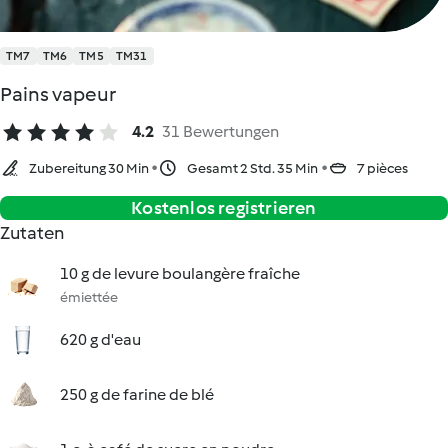
TM7
TM6
TM5
TM31
Pains vapeur
4.2
31 Bewertungen
Zubereitung 30 Min
Gesamt 2 Std. 35 Min
7 pièces
Kostenlos registrieren
Zutaten
10 g de levure boulangère fraîche
émiettée
620 g d'eau
250 g de farine de blé