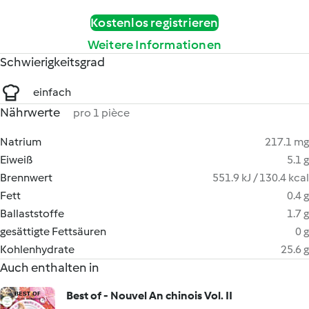
Kostenlos registrieren
Weitere Informationen
Schwierigkeitsgrad
einfach
Nährwerte
pro 1 pièce
Natrium
217.1 mg
Eiweiß
5.1 g
Brennwert
551.9 kJ / 130.4 kcal
Fett
0.4 g
Ballaststoffe
1.7 g
gesättigte Fettsäuren
0 g
Kohlenhydrate
25.6 g
Auch enthalten in
Best of - Nouvel An chinois Vol. II