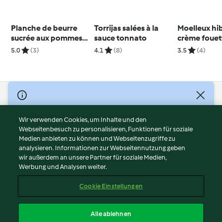
Planche de beurre
Torrijas salées à la
Moelleux hib
sucrée aux pommes
sauce tonnato
crème fouett
et aux noix
et fruits frai
5.0
(3)
4.1
(8)
3.5
(4)
© Copyright 2026
Nutzungsbedingungen
Wir verwenden Cookies, um Inhalte und den
Webseitenbesuch zu personalisieren, Funktionen für soziale
Datenschutzrichtlinien
Medien anbieten zu können und Webseitenzugriffe zu
Disclaimer
analysieren. Informationen zur Webseitennutzung geben
Impressum
wir außerdem an unsere Partner für soziale Medien,
Werbung und Analysen weiter.
Cookies
Inhalt melden
Cookie Einstellungen
Abo kündigen
Vertrag widerrufen
Alle ablehnen
Erklärung zur Barrierefreiheit