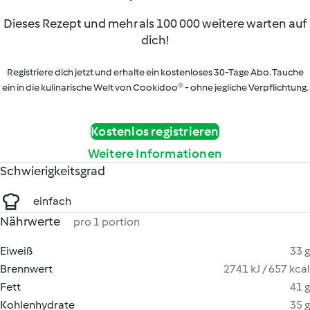
Dieses Rezept und mehr als 100 000 weitere warten auf
dich!
Registriere dich jetzt und erhalte ein kostenloses 30-Tage Abo. Tauche
ein in die kulinarische Welt von Cookidoo® - ohne jegliche Verpflichtung.
Kostenlos registrieren
Weitere Informationen
Schwierigkeitsgrad
einfach
Nährwerte
pro 1 portion
Eiweiß
33 g
Brennwert
2741 kJ / 657 kcal
Fett
41 g
Kohlenhydrate
35 g