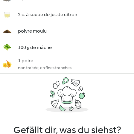
2 c. à soupe de jus de citron
poivre moulu
100 g de mâche
1 poire
non traitée, en fines tranches
Gefällt dir, was du siehst?