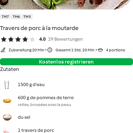
TM7
TM6
TM5
Travers de porc à la moutarde
4.0
29 Bewertungen
Zubereitung 20 Min
Gesamt 1 Std. 20 Min
4 portions
Kostenlos registrieren
Zutaten
1500 g d'eau
600 g de pommes de terre
rattes, brossées avec la peau
du sel
1 travers de porc