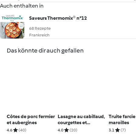
Auch enthalten in
Saveurs Thermomix® n°12
68 Rezepte
Frankreich
Das könnte dir auch gefallen
Côtes de porc fermier
Lasagne au cabillaud,
Truite farcie
et aubergines
courgettes et
maroilles
gingembre
4.6
(40)
4.0
(20)
3.1
(7)