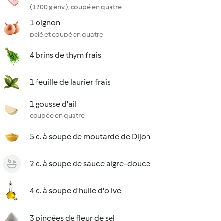
(1200 g env.), coupé en quatre
1 oignon
pelé et coupé en quatre
4 brins de thym frais
1 feuille de laurier frais
1 gousse d'ail
coupée en quatre
5 c. à soupe de moutarde de Dijon
2 c. à soupe de sauce aigre-douce
4 c. à soupe d'huile d'olive
3 pincées de fleur de sel