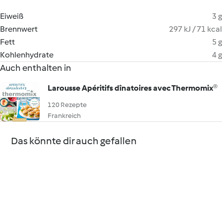
Eiweiß
3 g
Brennwert
297 kJ / 71 kcal
Fett
5 g
Kohlenhydrate
4 g
Auch enthalten in
Larousse Apéritifs dînatoires avec Thermomix®
120 Rezepte
Frankreich
Das könnte dir auch gefallen