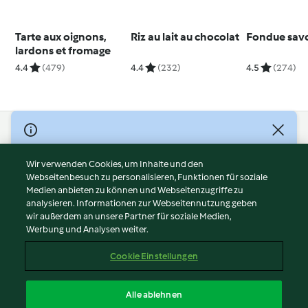
Tarte aux oignons,
Riz au lait au chocolat
Fondue sav
lardons et fromage
4.4
(479)
4.4
(232)
4.5
(274)
© Copyright 2026
Nutzungsbedingungen
Wir verwenden Cookies, um Inhalte und den
Webseitenbesuch zu personalisieren, Funktionen für soziale
Datenschutzrichtlinien
Medien anbieten zu können und Webseitenzugriffe zu
Disclaimer
analysieren. Informationen zur Webseitennutzung geben
Impressum
wir außerdem an unsere Partner für soziale Medien,
Werbung und Analysen weiter.
Cookies
Inhalt melden
Cookie Einstellungen
Abo kündigen
Vertrag widerrufen
Alle ablehnen
Erklärung zur Barrierefreiheit