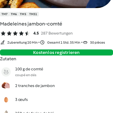
TM7
TM6
TM5
TM31
Madeleines jambon-comté
4.5
287 Bewertungen
Zubereitung 20 Min
Gesamt 1 Std. 35 Min
30 pièces
Kostenlos registrieren
Zutaten
100 g de comté
coupé en dés
2 tranches de jambon
3 œufs