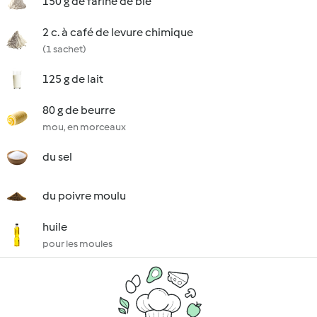
150 g de farine de blé
2 c. à café de levure chimique
(1 sachet)
125 g de lait
80 g de beurre
mou, en morceaux
du sel
du poivre moulu
huile
pour les moules